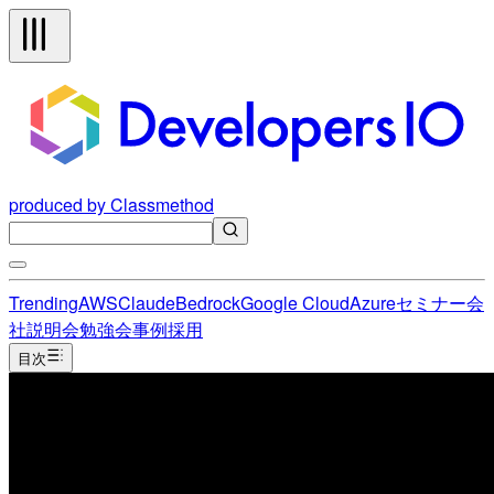
produced by Classmethod
Trending
AWS
Claude
Bedrock
Google Cloud
Azure
セミナー
会
社説明会
勉強会
事例
採用
目次