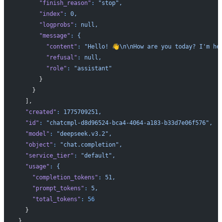
      "finish_reason"
:
 "stop",
      "index"
:
 0,
      "logprobs"
:
 null,
      "message"
:
 {
        "content"
:
 "Hello! 👋\n\nHow are you today? I'm he
        "refusal"
:
 null,
        "role"
:
 "assistant"
      }
    }
  ],
  "created"
:
 1775709251,
  "id"
:
 "chatcmpl-d8d96524-bca4-4064-a183-b33d7e06f576",
  "model"
:
 "deepseek.v3.2",
  "object"
:
 "chat.completion",
  "service_tier"
:
 "default",
  "usage"
:
 {
    "completion_tokens"
:
 51,
    "prompt_tokens"
:
 5,
    "total_tokens"
:
 56
  }
}