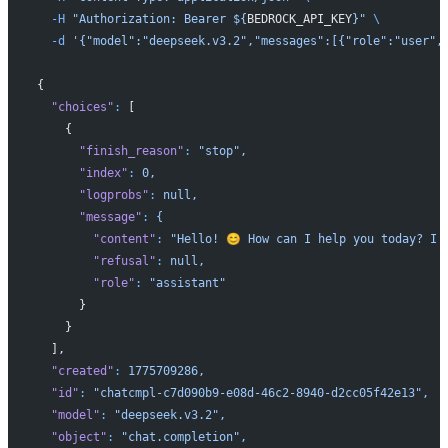
  -H
 "Authorization: Bearer ${
BEDROCK_API_KEY
}"
 \
  -d
 '{"model":"deepseek.v3.2","messages":[{"role":"user",
{
  "choices"
:
 [
    {
      "finish_reason"
:
 "stop",
      "index"
:
 0,
      "logprobs"
:
 null,
      "message"
:
 {
        "content"
:
 "Hello! 😊 How can I help you today? I'
        "refusal"
:
 null,
        "role"
:
 "assistant"
      }
    }
  ],
  "created"
:
 1775709286,
  "id"
:
 "chatcmpl-c7d090b9-e08d-46c2-8940-d2cc05f42e13",
  "model"
:
 "deepseek.v3.2",
  "object"
:
 "chat.completion",