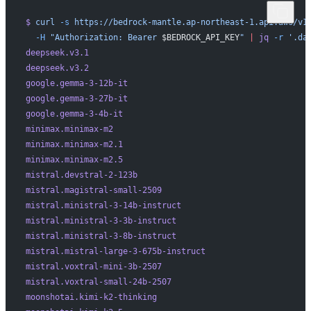
$
 curl
 -s
 https://bedrock-mantle.ap-northeast-1.api.aws/v1
  -H
 "Authorization: Bearer 
$BEDROCK_API_KEY
"
 |
 jq
 -r
 '.da
deepseek.v3.1
deepseek.v3.2
google.gemma-3-12b-it
google.gemma-3-27b-it
google.gemma-3-4b-it
minimax.minimax-m2
minimax.minimax-m2.1
minimax.minimax-m2.5
mistral.devstral-2-123b
mistral.magistral-small-2509
mistral.ministral-3-14b-instruct
mistral.ministral-3-3b-instruct
mistral.ministral-3-8b-instruct
mistral.mistral-large-3-675b-instruct
mistral.voxtral-mini-3b-2507
mistral.voxtral-small-24b-2507
moonshotai.kimi-k2-thinking