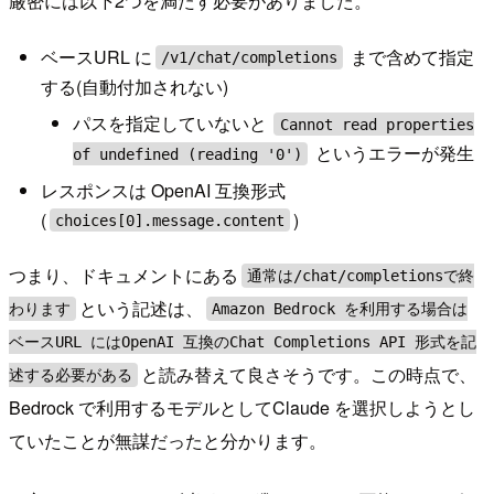
厳密には以下2つを満たす必要がありました。
ベースURL に
まで含めて指定
/v1/chat/completions
する(自動付加されない)
パスを指定していないと
Cannot read properties
というエラーが発生
of undefined (reading '0')
レスポンスは OpenAI 互換形式
(
)
choices[0].message.content
つまり、ドキュメントにある
通常は/chat/completionsで終
という記述は、
わります
Amazon Bedrock を利用する場合は
ベースURL にはOpenAI 互換のChat Completions API 形式を記
と読み替えて良さそうです。この時点で、
述する必要がある
Bedrock で利用するモデルとしてClaude を選択しようとし
ていたことが無謀だったと分かります。