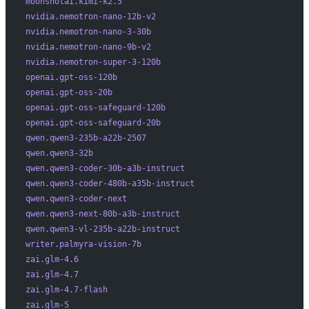
moonshotai.kimi-k2.5
nvidia.nemotron-nano-12b-v2
nvidia.nemotron-nano-3-30b
nvidia.nemotron-nano-9b-v2
nvidia.nemotron-super-3-120b
openai.gpt-oss-120b
openai.gpt-oss-20b
openai.gpt-oss-safeguard-120b
openai.gpt-oss-safeguard-20b
qwen.qwen3-235b-a22b-2507
qwen.qwen3-32b
qwen.qwen3-coder-30b-a3b-instruct
qwen.qwen3-coder-480b-a35b-instruct
qwen.qwen3-coder-next
qwen.qwen3-next-80b-a3b-instruct
qwen.qwen3-vl-235b-a22b-instruct
writer.palmyra-vision-7b
zai.glm-4.6
zai.glm-4.7
zai.glm-4.7-flash
zai.glm-5