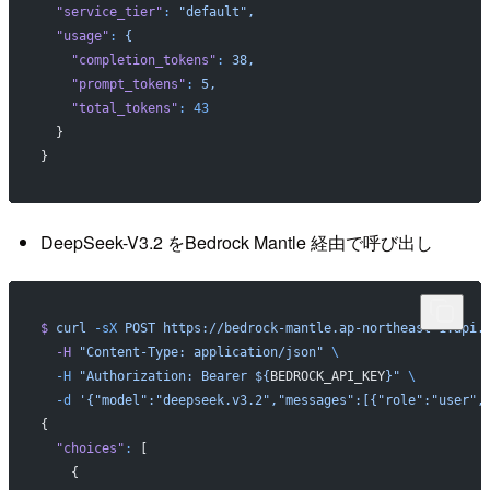
  "service_tier"
:
 "default",
  "usage"
:
 {
    "completion_tokens"
:
 38,
    "prompt_tokens"
:
 5,
    "total_tokens"
:
 43
  }
}
DeepSeek-V3.2 をBedrock Mantle 経由で呼び出し
$
 curl
 -sX
 POST
 https://bedrock-mantle.ap-northeast-1.api.
  -H
 "Content-Type: application/json"
 \
  -H
 "Authorization: Bearer ${
BEDROCK_API_KEY
}"
 \
  -d
 '{"model":"deepseek.v3.2","messages":[{"role":"user",
{
  "choices"
:
 [
    {