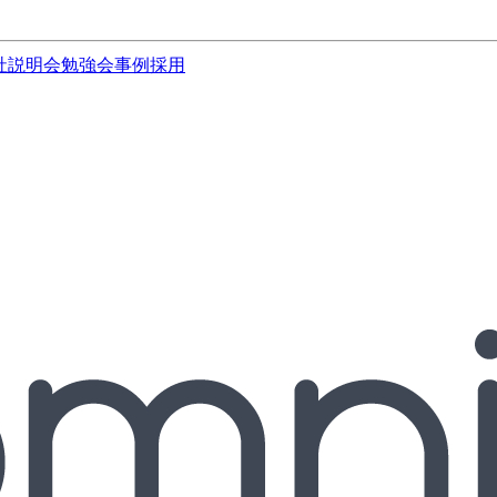
社説明会
勉強会
事例
採用