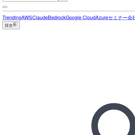
Trending
AWS
Claude
Bedrock
Google Cloud
Azure
セミナー
会
目次