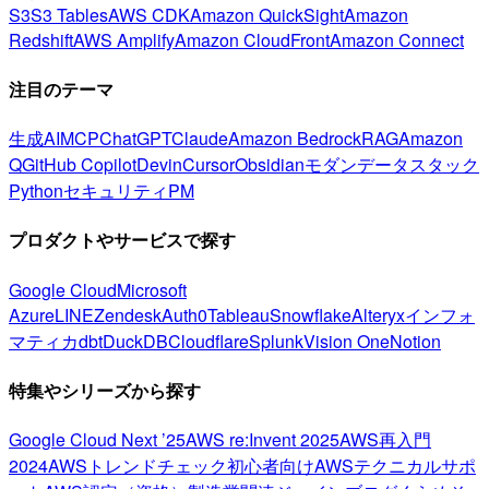
S3
S3 Tables
AWS CDK
Amazon QuickSight
Amazon
Redshift
AWS Amplify
Amazon CloudFront
Amazon Connect
注目のテーマ
生成AI
MCP
ChatGPT
Claude
Amazon Bedrock
RAG
Amazon
Q
GitHub Copilot
Devin
Cursor
Obsidian
モダンデータスタック
Python
セキュリティ
PM
プロダクトやサービスで探す
Google Cloud
Microsoft
Azure
LINE
Zendesk
Auth0
Tableau
Snowflake
Alteryx
インフォ
マティカ
dbt
DuckDB
Cloudflare
Splunk
Vision One
Notion
特集やシリーズから探す
Google Cloud Next ’25
AWS re:Invent 2025
AWS再入門
2024
AWSトレンドチェック
初心者向け
AWSテクニカルサポ