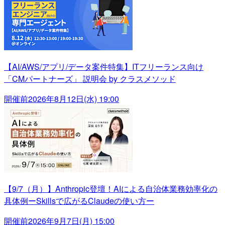
【AI/AWS/アプリ/データ案件特集】ITフリーランス向け
「CMパートナーズ」 説明会 by クラスメソッド
開催前
2026年8月12日(水) 19:00
【9/7（月）】Anthropic登壇！AIによる自治体業務効率化の
具体例ーSkillsで広がるClaudeの使い方ー
開催前
2026年9月7日(月) 15:00