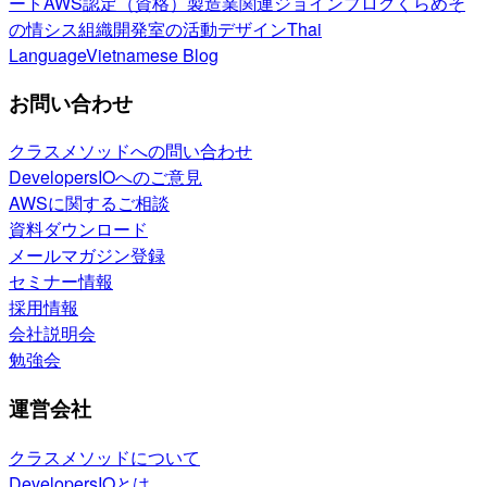
ート
AWS認定（資格）
製造業関連
ジョインブログ
くらめそ
の情シス
組織開発室の活動
デザイン
Thai
Language
Vietnamese Blog
お問い合わせ
クラスメソッドへの問い合わせ
DevelopersIOへのご意見
AWSに関するご相談
資料ダウンロード
メールマガジン登録
セミナー情報
採用情報
会社説明会
勉強会
運営会社
クラスメソッドについて
DevelopersIOとは