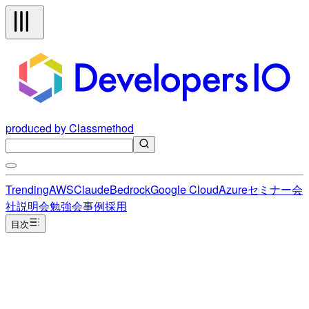
produced by Classmethod
Trending
AWS
Claude
Bedrock
Google Cloud
Azure
セミナー
会
社説明会
勉強会
事例
採用
目次