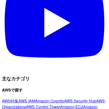
主なカテゴリ
AWSで探す
AWS特集
AWS IAM
Amazon Cognito
AWS Security Hub
AWS
Organizations
AWS Control Tower
Amazon EC2
Amazon