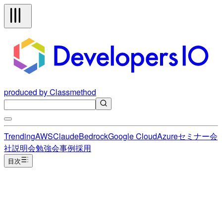
produced by Classmethod
Trending
AWS
Claude
Bedrock
Google Cloud
Azure
セミナー
会
社説明会
勉強会
事例
採用
目次