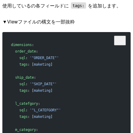
使用しているの各フィールドに
を追加します。
tags:
▼Viewファイルの構文を一部抜粋
dimensions
:
  order_date
:
    sql
: 
'"ORDER_DATE"'
    tags
: [
maketing
]
  ship_date
:
    sql
: 
'"SHIP_DATE"'
    tags
: [
maketing
]
  l_catefgory
:
    sql
: 
'"L_CATEFGORY"'
    tags
: [
maketing
]
  m_category
: