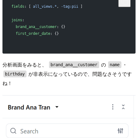
fields
: [ 
all_views.*
, 
-tag:pii
 ]
joins
:
  brand_ana__customer
: {}
  first_order_date
: {}
分析画面をみると、
の
・
brand_ana__customer
name
が非表示になっているので、問題なさそうです
birthday
ね！