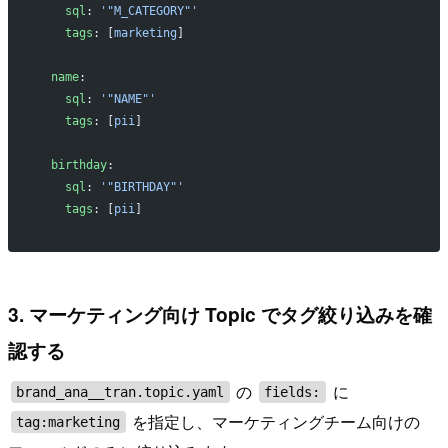
    sql
: 
'"M_CATEGORY"'
    tags
: [
marketing
]
  name
:
    sql
: 
'"NAME"'
    tags
: [
pii
]
  birthday
:
    sql
: 
'"BIRTHDAY"'
    tags
: [
pii
]
3. マーケティング向け Topic でタグ絞り込みを確
認する
の
に
brand_ana__tran.topic.yaml
fields:
を指定し、マーケティングチーム向けの
tag:marketing