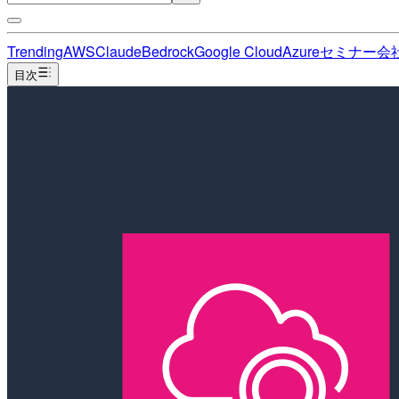
Trending
AWS
Claude
Bedrock
Google Cloud
Azure
セミナー
会
目次