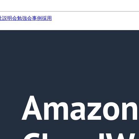
社説明会
勉強会
事例
採用