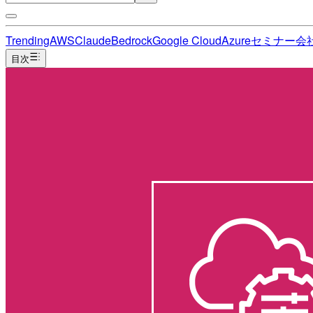
Trending
AWS
Claude
Bedrock
Google Cloud
Azure
セミナー
会
目次