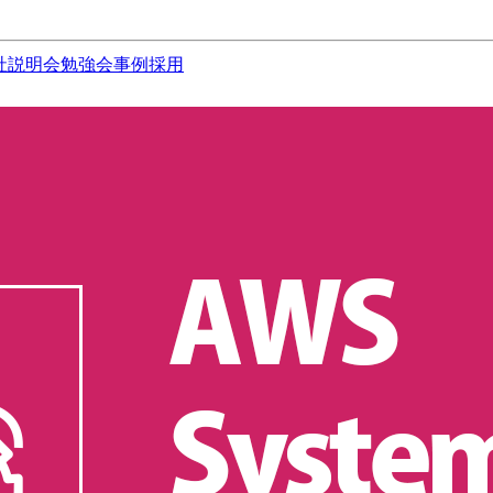
社説明会
勉強会
事例
採用