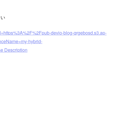
さい
eUrl=https%3A%2F%2Fpub-devio-blog-qrgebosd.s3.ap-
anceName=my-hybrid-
e Description