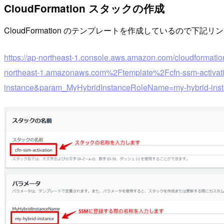
CloudFormation スタックの作成
CloudFormation のテンプレートを作成しているので下記リ
https://ap-northeast-1.console.aws.amazon.com/cloudformat
northeast-1.amazonaws.com%2Ftemplate%2Fcfn-ssm-activat
instance&param_MyHybridInstanceRoleName=my-hybrid-insta