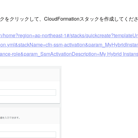
ンクをクリックして、CloudFormationスタックを作成してくだ
ion/home?region=ap-northeast-1#/stacks/quickcreate?templat
ion.yml&stackName=cfn-ssm-activation&param_MyHybridInst
nce-role&param_SsmActivationDescription=My Hybrid Instans