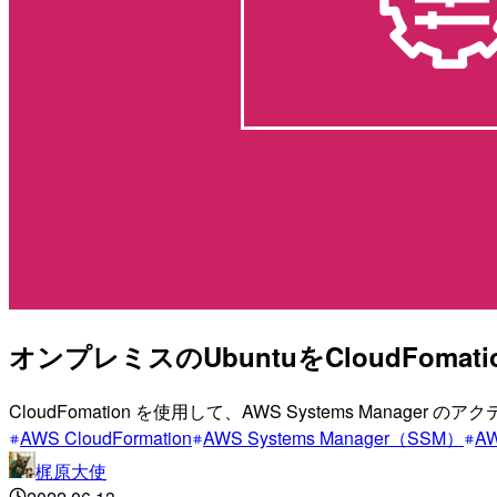
オンプレミスのUbuntuをCloudFomati
CloudFomation を使用して、AWS Systems Ma
AWS CloudFormation
AWS Systems Manager（SSM）
AW
梶原大使