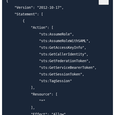
{

    "Version": "2012-10-17",

    "Statement": [

        {

            "Action": [

                "sts:AssumeRole",

                "sts:AssumeRoleWithSAML",

                "sts:GetAccessKeyInfo",

                "sts:GetCallerIdentity",

                "sts:GetFederationToken",

                "sts:GetServiceBearerToken",

                "sts:GetSessionToken",

                "sts:TagSession"

            ],

            "Resource": [

                "*"

            ],

            "Effect": "Allow"
