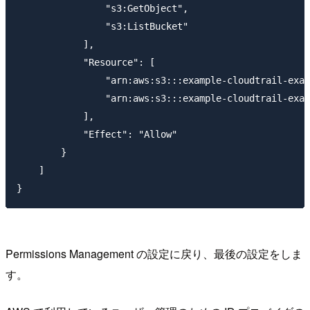
                "s3:GetObject",

                "s3:ListBucket"

            ],

            "Resource": [

                "arn:aws:s3:::example-cloudtrail-exam
                "arn:aws:s3:::example-cloudtrail-exam
            ],

            "Effect": "Allow"

        }

    ]

Permissions Management の設定に戻り、最後の設定をしま
す。