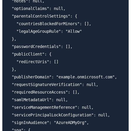
  "notes": null,

  "optionalClaims": null,

  "parentalControlSettings": {

    "countriesBlockedForMinors": [],

    "legalAgeGroupRule": "Allow"

  },

  "passwordCredentials": [],

  "publicClient": {

    "redirectUris": []

  },

  "publisherDomain": "example.onmicrosoft.com",

  "requestSignatureVerification": null,

  "requiredResourceAccess": [],

  "samlMetadataUrl": null,

  "serviceManagementReference": null,

  "servicePrincipalLockConfiguration": null,

  "signInAudience": "AzureADMyOrg",

  "spa": {
