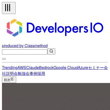
produced by Classmethod
Trending
AWS
Claude
Bedrock
Google Cloud
Azure
セミナー
会
社説明会
勉強会
事例
採用
目次