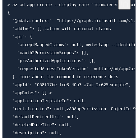
> az ad app create --display-name "mcimcienem-aws-oid
{

  "@odata.context": "https://graph.microsoft.com/v1.0
  "addIns": [],cation with optional claims

  "api": {

    "acceptMappedClaims": null, mytestapp --identifie
    "oauth2PermissionScopes": [],

    "preAuthorizedApplications": [],

    "requestedAccessTokenVersion": nullure/ad/app#az_
  }, more about the command in reference docs

  "appId": "058f17be-fce3-40a7-a7ac-2c625example",

  "appRoles": [],>

  "applicationTemplateId": null,

  "certification": null,zADAppPermission -ObjectId 9c
  "defaultRedirectUri": null,

  "deletedDateTime": null,

  "description": null,
