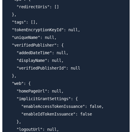
    "redirectUris": []

  },

  "tags": [],

  "tokenEncryptionKeyId": null,

  "uniqueName": null,

  "verifiedPublisher": {

    "addedDateTime": null,

    "displayName": null,

    "verifiedPublisherId": null

  },

  "web": {

    "homePageUrl": null,

    "implicitGrantSettings": {

      "enableAccessTokenIssuance": false,

      "enableIdTokenIssuance": false

    },

    "logoutUrl": null,
