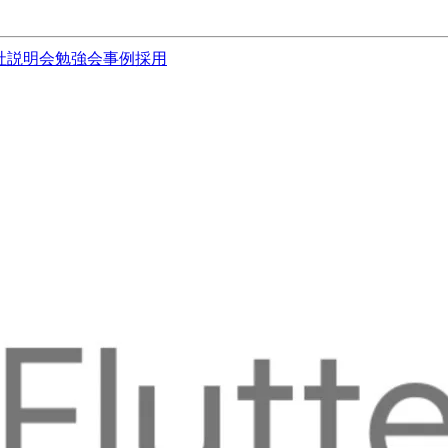
社説明会
勉強会
事例
採用