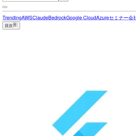
Trending
AWS
Claude
Bedrock
Google Cloud
Azure
セミナー
会
目次