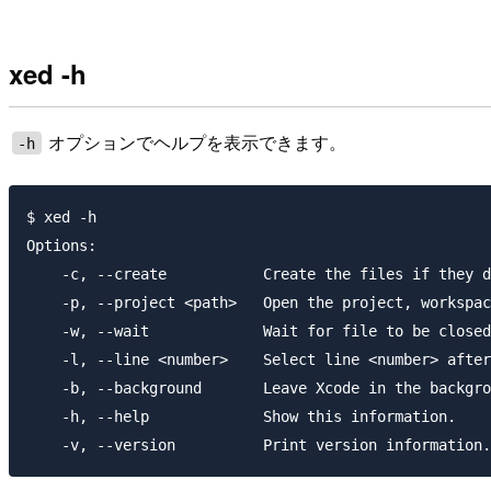
xed -h
オプションでヘルプを表示できます。
-h
$ xed -h

Options:

    -c, --create           Create the files if they d
    -p, --project <path>   Open the project, workspac
    -w, --wait             Wait for file to be closed
    -l, --line <number>    Select line <number> after
    -b, --background       Leave Xcode in the backgro
    -h, --help             Show this information.
