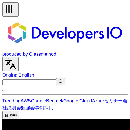
produced by Classmethod
Original
English
Trending
AWS
Claude
Bedrock
Google Cloud
Azure
セミナー
会
社説明会
勉強会
事例
採用
目次