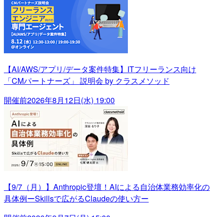
【AI/AWS/アプリ/データ案件特集】ITフリーランス向け
「CMパートナーズ」 説明会 by クラスメソッド
開催前
2026年8月12日(水) 19:00
【9/7（月）】Anthropic登壇！AIによる自治体業務効率化の
具体例ーSkillsで広がるClaudeの使い方ー