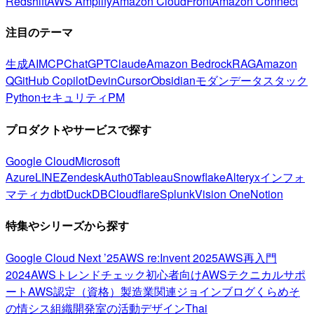
Redshift
AWS Amplify
Amazon CloudFront
Amazon Connect
注目のテーマ
生成AI
MCP
ChatGPT
Claude
Amazon Bedrock
RAG
Amazon
Q
GitHub Copilot
Devin
Cursor
Obsidian
モダンデータスタック
Python
セキュリティ
PM
プロダクトやサービスで探す
Google Cloud
Microsoft
Azure
LINE
Zendesk
Auth0
Tableau
Snowflake
Alteryx
インフォ
マティカ
dbt
DuckDB
Cloudflare
Splunk
Vision One
Notion
特集やシリーズから探す
Google Cloud Next ’25
AWS re:Invent 2025
AWS再入門
2024
AWSトレンドチェック
初心者向け
AWSテクニカルサポ
ート
AWS認定（資格）
製造業関連
ジョインブログ
くらめそ
の情シス
組織開発室の活動
デザイン
Thai