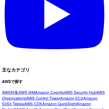
主なカテゴリ
AWSで探す
AWS特集
AWS IAM
Amazon Cognito
AWS Security Hub
AWS
Organizations
AWS Control Tower
Amazon EC2
Amazon
S3
S3 Tables
AWS CDK
Amazon QuickSight
Amazon