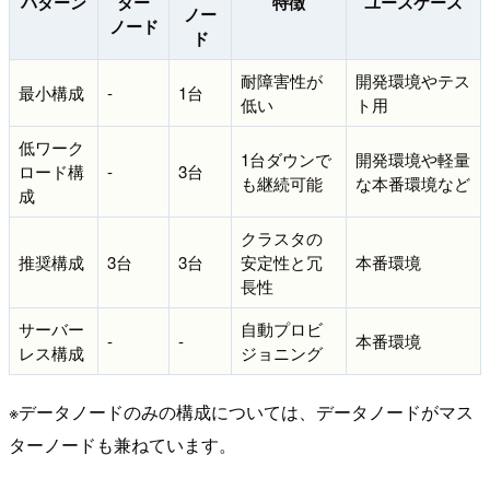
パターン
ター
特徴
ユースケース
ノー
ノード
ド
耐障害性が
開発環境やテス
最小構成
-
1台
低い
ト用
低ワーク
1台ダウンで
開発環境や軽量
ロード構
-
3台
も継続可能
な本番環境など
成
クラスタの
推奨構成
3台
3台
安定性と冗
本番環境
長性
サーバー
自動プロビ
-
-
本番環境
レス構成
ジョニング
※データノードのみの構成については、データノードがマス
ターノードも兼ねています。