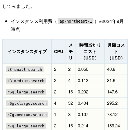
してみました。
インスタンス利用費（
）※2024年9月
ap-northeast-1
時点
メ
時間当たり
月額コス
インスタンスタイプ
CPU
モ
コスト
ト
リ
（USD）
（USD）
2
2
0.056
40.8
t3.small.search
2
4
0.112
81.6
t3.medium.search
2
16
0.202
147.6
r6g.large.search
4
32
0.404
295.2
r6g.xlarge.search
1
8
0.107
78.12
r7g.medium.search
2
16
0.214
156.24
r7g.large.search