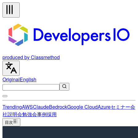
produced by Classmethod
Original
English
Trending
AWS
Claude
Bedrock
Google Cloud
Azure
セミナー
会
社説明会
勉強会
事例
採用
目次