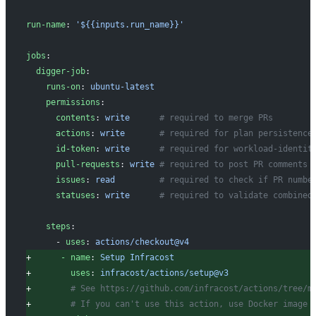
run-name
: 
'${{inputs.run_name}}'
jobs
:
 digger-job
:
   runs-on
: 
ubuntu-latest
   permissions
:
     contents
: 
write
      # required to merge PRs
     actions
: 
write
       # required for plan persistence
     id-token
: 
write
      # required for workload-identit
     pull-requests
: 
write
 # required to post PR comments
     issues
: 
read
         # required to check if PR numbe
     statuses
: 
write
      # required to validate combined
   steps
:
     - 
uses
: 
actions/checkout@v4
+
      - name
: 
Setup Infracost
+
        uses
: 
infracost/actions/setup@v3
+
        # See https://github.com/infracost/actions/tree/m
+
        # If you can't use this action, use Docker image 