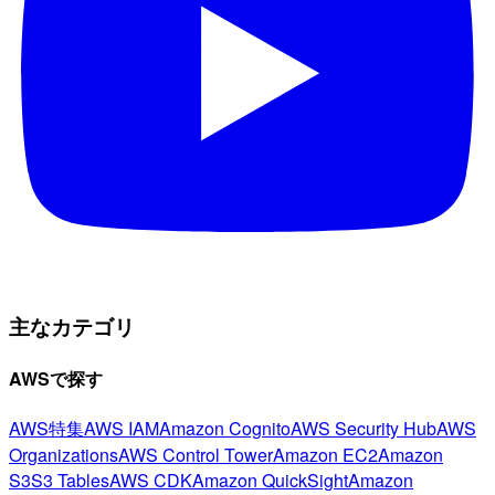
主なカテゴリ
AWSで探す
AWS特集
AWS IAM
Amazon Cognito
AWS Security Hub
AWS
Organizations
AWS Control Tower
Amazon EC2
Amazon
S3
S3 Tables
AWS CDK
Amazon QuickSight
Amazon