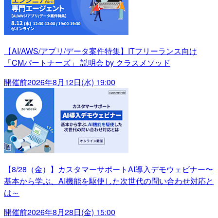
【AI/AWS/アプリ/データ案件特集】ITフリーランス向け
「CMパートナーズ」 説明会 by クラスメソッド
開催前
2026年8月12日(水) 19:00
【8/28（金）】カスタマーサポートAI導入デモウェビナー〜
基本から学ぶ、AI機能を駆使した次世代の問い合わせ対応と
は～
開催前
2026年8月28日(金) 15:00