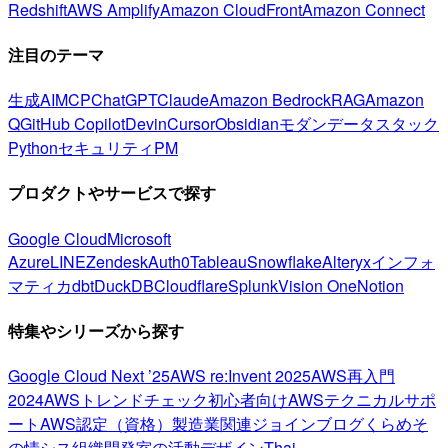
Redshift
AWS Amplify
Amazon CloudFront
Amazon Connect
注目のテーマ
生成AI
MCP
ChatGPT
Claude
Amazon Bedrock
RAG
Amazon
Q
GitHub Copilot
Devin
Cursor
Obsidian
モダンデータスタック
Python
セキュリティ
PM
プロダクトやサービスで探す
Google Cloud
Microsoft
Azure
LINE
Zendesk
Auth0
Tableau
Snowflake
Alteryx
インフォ
マティカ
dbt
DuckDB
Cloudflare
Splunk
Vision One
Notion
特集やシリーズから探す
Google Cloud Next ’25
AWS re:Invent 2025
AWS再入門
2024
AWSトレンドチェック
初心者向け
AWSテクニカルサポ
ート
AWS認定（資格）
製造業関連
ジョインブログ
くらめそ
の情シス
組織開発室の活動
デザイン
Thai