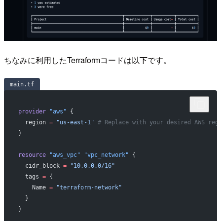
ちなみに利用したTerraformコードは以下です。
main.tf
provider
 "aws"
 {
  region
 =
 "us-east-1"
 # Replace with your desired AWS reg
}
resource
 "aws_vpc"
 "vpc_network"
 {
  cidr_block
 =
 "10.0.0.0/16"
  tags
 =
 {
    Name 
=
 "terraform-network"
  }
}