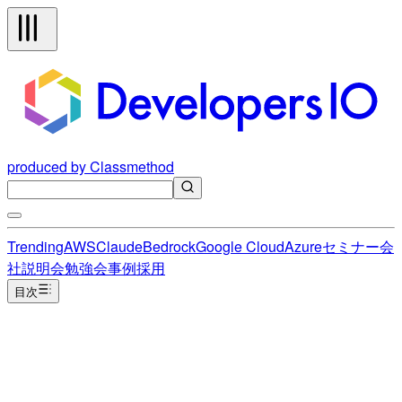
produced by Classmethod
Trending
AWS
Claude
Bedrock
Google Cloud
Azure
セミナー
会
社説明会
勉強会
事例
採用
目次