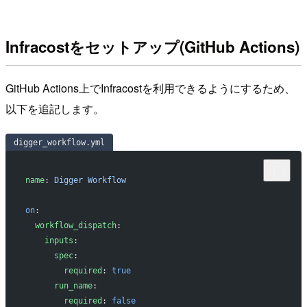
Infracostをセットアップ(GitHub Actions)
GitHub Actions上でInfracostを利用できるようにするため、
以下を追記します。
digger_workflow.yml
name
: 
Digger Workflow
on
:
 workflow_dispatch
:
   inputs
:
     spec
:
       required
: 
true
     run_name
:
       required
: 
false