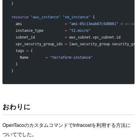
}
resource
 "aws_instance"
 "vm_instance"
 {
  ami
                    =
 "ami-05c13eab67c5d8861"
 # us-ea
  instance_type
          =
 "t2.micro"
  subnet_id
              =
 aws_subnet
.
vpc_subnet
.
id
  vpc_security_group_ids
 =
 [aws_security_group
.
security_gr
  tags
 =
 {
    Name        
=
 "terraform-instance"
  }
}
おわりに
OpenTacoのカスタムコマンドでInfracostを利用する方法に
ついてでした。