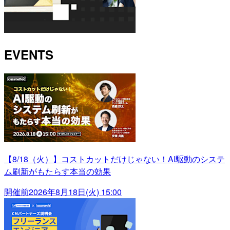
EVENTS
【8/18（火）】コストカットだけじゃない！AI駆動のシステ
ム刷新がもたらす本当の効果
開催前
2026年8月18日(火) 15:00