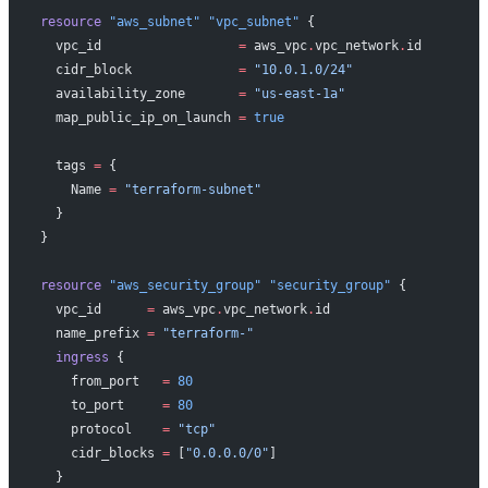
resource
 "aws_subnet"
 "vpc_subnet"
 {
  vpc_id
                  =
 aws_vpc
.
vpc_network
.
id
  cidr_block
              =
 "10.0.1.0/24"
  availability_zone
       =
 "us-east-1a"
  map_public_ip_on_launch
 =
 true
  tags
 =
 {
    Name 
=
 "terraform-subnet"
  }
}
resource
 "aws_security_group"
 "security_group"
 {
  vpc_id
      =
 aws_vpc
.
vpc_network
.
id
  name_prefix
 =
 "terraform-"
  ingress
 {
    from_port
   =
 80
    to_port
     =
 80
    protocol
    =
 "tcp"
    cidr_blocks
 =
 [
"0.0.0.0/0"
]
  }