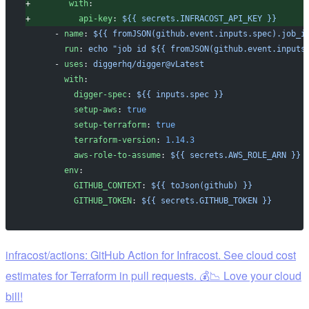
+
        with
:
+
          api-key
: 
${{ secrets.INFRACOST_API_KEY }}
     - 
name
: 
${{ fromJSON(github.event.inputs.spec).job_i
       run
: 
echo "job id ${{ fromJSON(github.event.inputs
     - 
uses
: 
diggerhq/digger@vLatest
       with
:
         digger-spec
: 
${{ inputs.spec }}
         setup-aws
: 
true
         setup-terraform
: 
true
         terraform-version
: 
1.14.3
         aws-role-to-assume
: 
${{ secrets.AWS_ROLE_ARN }}
       env
:
         GITHUB_CONTEXT
: 
${{ toJson(github) }}
         GITHUB_TOKEN
: 
${{ secrets.GITHUB_TOKEN }}
infracost/actions: GitHub Action for Infracost. See cloud cost
estimates for Terraform in pull requests. 💰📉 Love your cloud
bill!