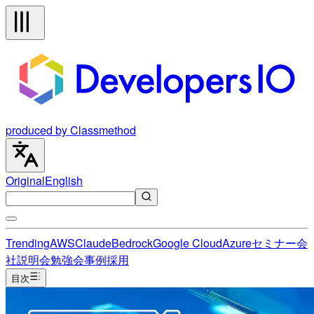
produced by Classmethod
Original
English
Trending
AWS
Claude
Bedrock
Google Cloud
Azure
セミナー
会
社説明会
勉強会
事例
採用
目次