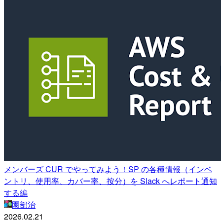
メンバーズ CUR でやってみよう！SP の各種情報（インベ
ントリ、使用率、カバー率、按分）を Slack へレポート通知
する編
園部治
2026.02.21