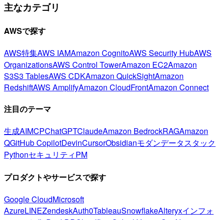
主なカテゴリ
AWSで探す
AWS特集
AWS IAM
Amazon Cognito
AWS Security Hub
AWS
Organizations
AWS Control Tower
Amazon EC2
Amazon
S3
S3 Tables
AWS CDK
Amazon QuickSight
Amazon
Redshift
AWS Amplify
Amazon CloudFront
Amazon Connect
注目のテーマ
生成AI
MCP
ChatGPT
Claude
Amazon Bedrock
RAG
Amazon
Q
GitHub Copilot
Devin
Cursor
Obsidian
モダンデータスタック
Python
セキュリティ
PM
プロダクトやサービスで探す
Google Cloud
Microsoft
Azure
LINE
Zendesk
Auth0
Tableau
Snowflake
Alteryx
インフォ