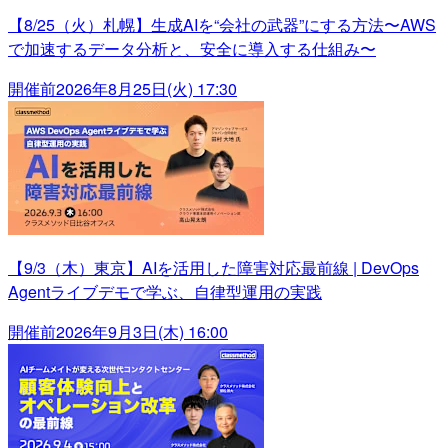
【8/25（火）札幌】生成AIを“会社の武器”にする方法〜AWS
で加速するデータ分析と、安全に導入する仕組み〜
開催前
2026年8月25日(火) 17:30
【9/3（木）東京】AIを活用した障害対応最前線 | DevOps
Agentライブデモで学ぶ、自律型運用の実践
開催前
2026年9月3日(木) 16:00