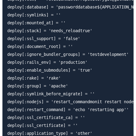
deploy[:database] = 'passworddatabase${APPLICATION_NA
deploy[:symlinks] = ''

deploy[:mounted_at] = ''

deploy[:stack] = 'needs_reloadtrue'

deploy[:ssl_support] = 'false'

deploy[:document_root] = ''

deploy[:ignore_bundler_groups] = 'testdevelopment'

deploy[:rails_env] = 'production'

deploy[:enable_submodules] = 'true'

deploy[:rake] = 'rake'

deploy[:group] = 'apache'

deploy[:symlink_before_migrate] = ''

deploy[:nodejs] = 'restart_commandmonit restart node_
deploy[:restart_command] = 'echo 'restarting app''

deploy[:ssl_certificate_ca] = ''

deploy[:ssl_certificate] = ''

deploy[:application_type] = 'other'
