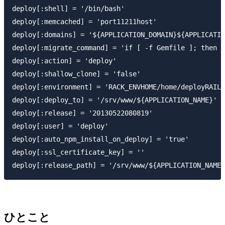
deploy[:shell] = '/bin/bash'

deploy[:memcached] = 'port11211host'

deploy[:domains] = '${APPLICATION_DOMAIN}${APPLICATIO
deploy[:migrate_command] = 'if [ -f Gemfile ]; then e
deploy[:action] = 'deploy'

deploy[:shallow_clone] = 'false'

deploy[:environment] = 'RACK_ENVHOME/home/deployRAILS
deploy[:deploy_to] = '/srv/www/${APPLICATION_NAME}'

deploy[:release] = '20130522080819'

deploy[:user] = 'deploy'

deploy[:auto_npm_install_on_deploy] = 'true'

deploy[:ssl_certificate_key] = ''

ひとこと