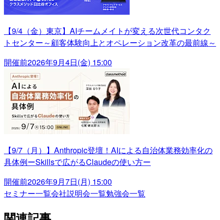
【9/4（金）東京】AIチームメイトが変える次世代コンタク
トセンター～顧客体験向上とオペレーション改革の最前線～
開催前
2026年9月4日(金) 15:00
【9/7（月）】Anthropic登壇！AIによる自治体業務効率化の
具体例ーSkillsで広がるClaudeの使い方ー
開催前
2026年9月7日(月) 15:00
セミナー一覧
会社説明会一覧
勉強会一覧
関連記事