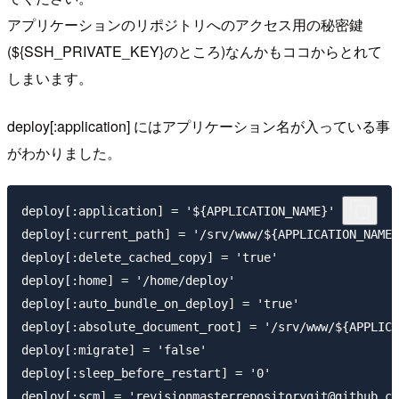
アプリケーションのリポジトリへのアクセス用の秘密鍵
(${SSH_PRIVATE_KEY}のところ)なんかもココからとれて
しまいます。
deploy[:application] にはアプリケーション名が入っている事
がわかりました。
deploy[:application] = '${APPLICATION_NAME}'

deploy[:current_path] = '/srv/www/${APPLICATION_NAME}
deploy[:delete_cached_copy] = 'true'

deploy[:home] = '/home/deploy'

deploy[:auto_bundle_on_deploy] = 'true'

deploy[:absolute_document_root] = '/srv/www/${APPLICA
deploy[:migrate] = 'false'

deploy[:sleep_before_restart] = '0'

deploy[:scm] = 'revisionmasterrepositorygit@github.co