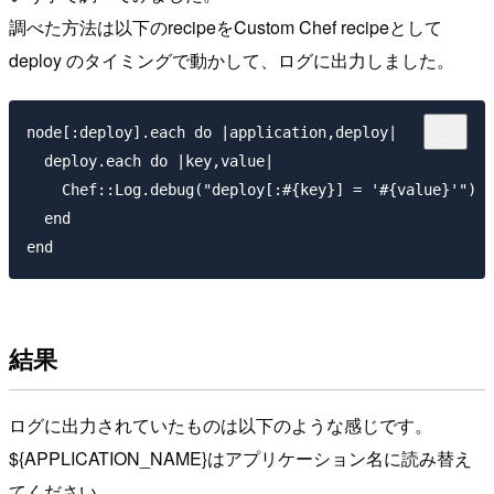
調べた方法は以下のrecipeをCustom Chef recipeとして
deploy のタイミングで動かして、ログに出力しました。
node[:deploy].each do |application,deploy|

  deploy.each do |key,value|

    Chef::Log.debug("deploy[:#{key}] = '#{value}'")

  end

結果
ログに出力されていたものは以下のような感じです。
${APPLICATION_NAME}はアプリケーション名に読み替え
てください。