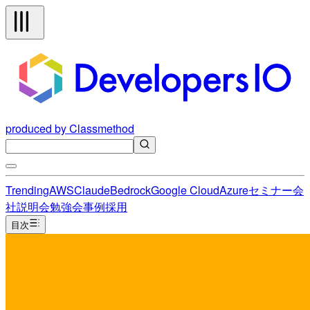
produced by Classmethod
Trending
AWS
Claude
Bedrock
Google Cloud
Azure
セミナー
会
社説明会
勉強会
事例
採用
目次