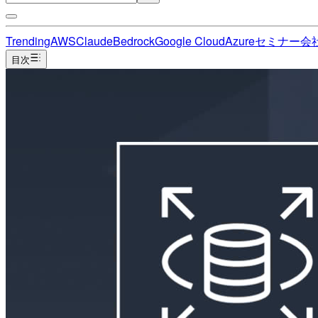
Trending
AWS
Claude
Bedrock
Google Cloud
Azure
セミナー
会
目次