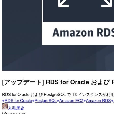
[アップデート] RDS for Oracle 
RDS for Oracle および PostgreSQL で T3 イン
RDS for Oracle
PostgreSQL
Amazon EC2
Amazon RDS
丸毛篤史
2019.01.26