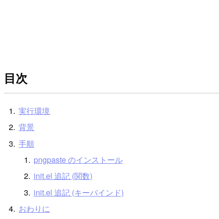
目次
実行環境
背景
手順
pngpaste のインストール
init.el 追記 (関数)
init.el 追記 (キーバインド)
おわりに