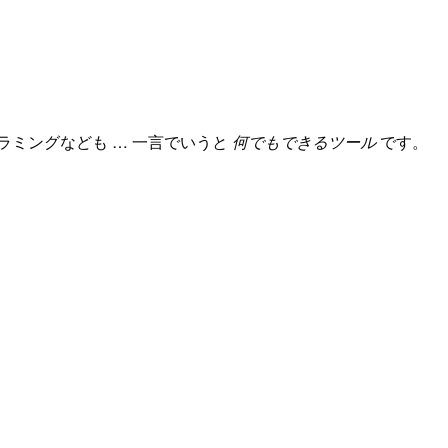
ログラミングなども … 一言でいうと
何でもできるツール
です。