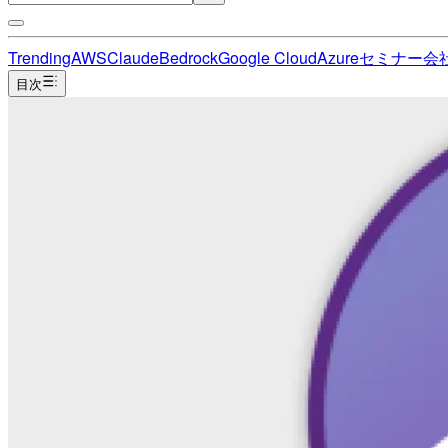
Trending
AWS
Claude
Bedrock
Google Cloud
Azure
セミナー
会
目次