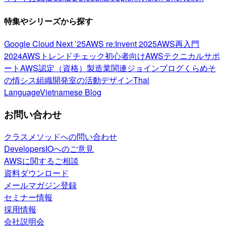
特集やシリーズから探す
Google Cloud Next ’25
AWS re:Invent 2025
AWS再入門
2024
AWSトレンドチェック
初心者向け
AWSテクニカルサポ
ート
AWS認定（資格）
製造業関連
ジョインブログ
くらめそ
の情シス
組織開発室の活動
デザイン
Thai
Language
Vietnamese Blog
お問い合わせ
クラスメソッドへの問い合わせ
DevelopersIOへのご意見
AWSに関するご相談
資料ダウンロード
メールマガジン登録
セミナー情報
採用情報
会社説明会