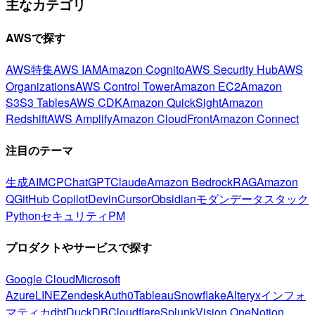
主なカテゴリ
AWSで探す
AWS特集
AWS IAM
Amazon Cognito
AWS Security Hub
AWS
Organizations
AWS Control Tower
Amazon EC2
Amazon
S3
S3 Tables
AWS CDK
Amazon QuickSight
Amazon
Redshift
AWS Amplify
Amazon CloudFront
Amazon Connect
注目のテーマ
生成AI
MCP
ChatGPT
Claude
Amazon Bedrock
RAG
Amazon
Q
GitHub Copilot
Devin
Cursor
Obsidian
モダンデータスタック
Python
セキュリティ
PM
プロダクトやサービスで探す
Google Cloud
Microsoft
Azure
LINE
Zendesk
Auth0
Tableau
Snowflake
Alteryx
インフォ
マティカ
dbt
DuckDB
Cloudflare
Splunk
Vision One
Notion