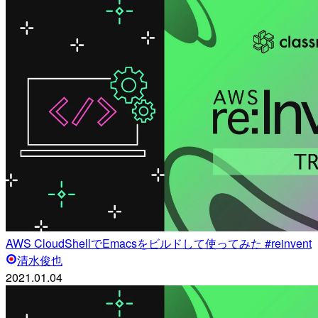
AWS CloudShellでEmacsをビルドして使ってみた #reinvent
清水俊也
2021.01.04