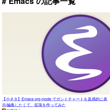
# Emacs の記事一覧
【小ネタ】Emacs org-mode でガントチャートを直感的に表
示/編集したくて、拡張を作ってみた