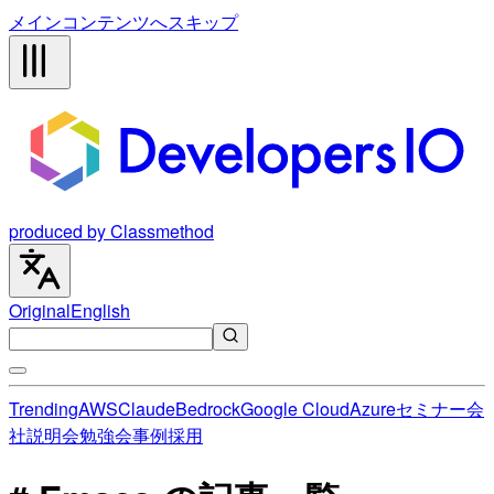
メインコンテンツへスキップ
produced by Classmethod
Original
English
Trending
AWS
Claude
Bedrock
Google Cloud
Azure
セミナー
会
社説明会
勉強会
事例
採用