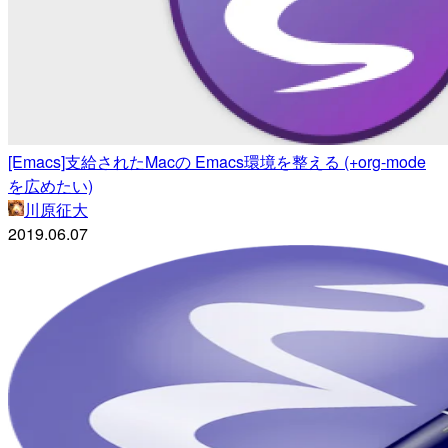
[Emacs]支給されたMacの Emacs環境を整える (+org-mode
を広めたい)
川原征大
2019.06.07