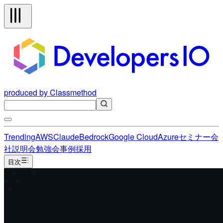
produced by Classmethod
Trending
AWS
Claude
Bedrock
Google Cloud
Azure
セミナー
会
社説明会
勉強会
事例
採用
目次