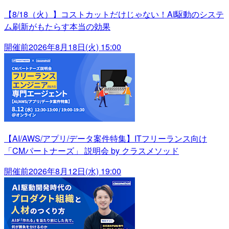
【8/18（火）】コストカットだけじゃない！AI駆動のシステ
ム刷新がもたらす本当の効果
開催前
2026年8月18日(火) 15:00
【AI/AWS/アプリ/データ案件特集】ITフリーランス向け
「CMパートナーズ」 説明会 by クラスメソッド
開催前
2026年8月12日(水) 19:00