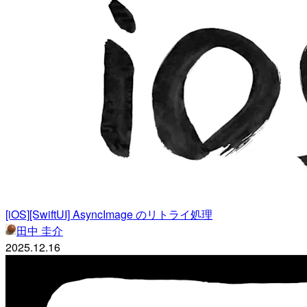
[iOS][SwiftUI] AsyncImage のリトライ処理
田中 圭介
2025.12.16