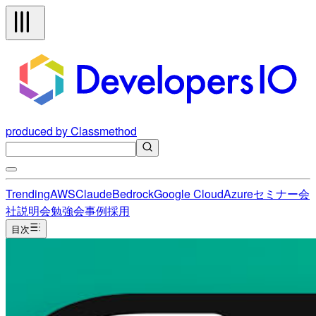
produced by Classmethod
Trending
AWS
Claude
Bedrock
Google Cloud
Azure
セミナー
会
社説明会
勉強会
事例
採用
目次