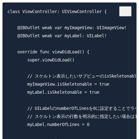
class ViewController: UIViewController {

    @IBOutlet weak var myImageView: UIImageView!

    @IBOutlet weak var myLabel: UILabel!

    override func viewDidLoad() {

        super.viewDidLoad()

        // スケルトン表示したいサブビューのisSkeletonab
        myImageView.isSkeletonable = true

        myLabel.isSkeletonable = true

        // UILabelのnumberOfLinesを0に設定す
        // スケルトン表示の行数を明示的に指定したい場合
        myLabel.numberOfLines = 0
