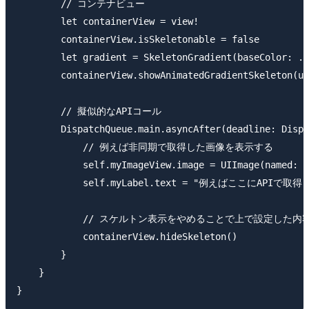
        // コンテナビュー

        let containerView = view!

        containerView.isSkeletonable = false

        let gradient = SkeletonGradient(baseColor: .c
        containerView.showAnimatedGradientSkeleton(us
        // 擬似的なAPIコール

        DispatchQueue.main.asyncAfter(deadline: Dispa
            // 例えば非同期で取得した画像を表示する

            self.myImageView.image = UIImage(named: "
            self.myLabel.text = "例えばここにAPIで
            // スケルトン表示をやめることで上で設定した内
            containerView.hideSkeleton()

        }

    }
