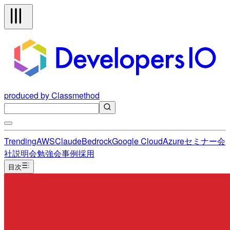
produced by Classmethod
Trending
AWS
Claude
Bedrock
Google Cloud
Azure
セミナー
会
社説明会
勉強会
事例
採用
目次