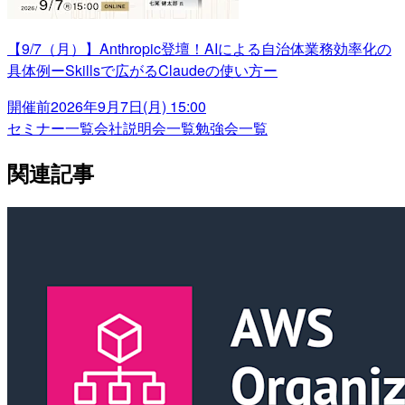
【9/7（月）】Anthropic登壇！AIによる自治体業務効率化の
具体例ーSkillsで広がるClaudeの使い方ー
開催前
2026年9月7日(月) 15:00
セミナー一覧
会社説明会一覧
勉強会一覧
関連記事