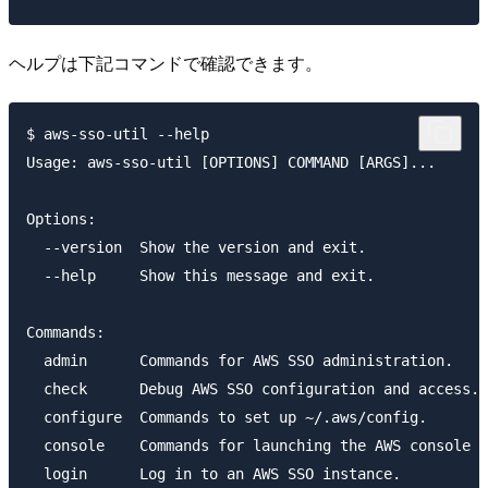
ヘルプは下記コマンドで確認できます。
$ aws-sso-util --help

Usage: aws-sso-util [OPTIONS] COMMAND [ARGS]...

Options:

  --version  Show the version and exit.

  --help     Show this message and exit.

Commands:

  admin      Commands for AWS SSO administration.

  check      Debug AWS SSO configuration and access.

  configure  Commands to set up ~/.aws/config.

  console    Commands for launching the AWS console i
  login      Log in to an AWS SSO instance.
