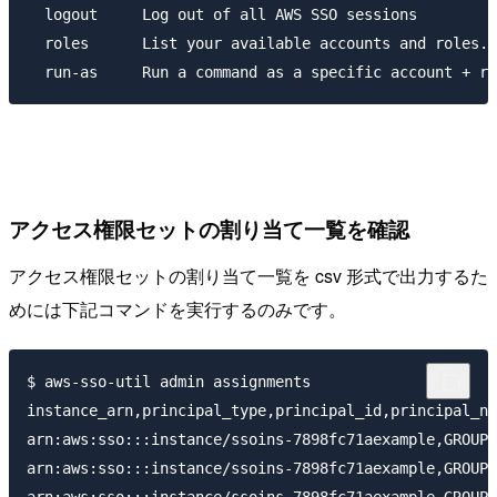
  logout     Log out of all AWS SSO sessions

  roles      List your available accounts and roles.

アクセス権限セットの割り当て一覧を確認
アクセス権限セットの割り当て一覧を csv 形式で出力するた
めには下記コマンドを実行するのみです。
$ aws-sso-util admin assignments

instance_arn,principal_type,principal_id,principal_na
arn:aws:sso:::instance/ssoins-7898fc71aexample,GROUP,
arn:aws:sso:::instance/ssoins-7898fc71aexample,GROUP,
arn:aws:sso:::instance/ssoins-7898fc71aexample,GROUP,