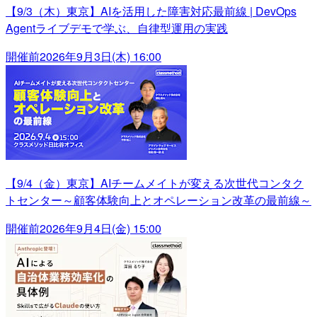
【9/3（木）東京】AIを活用した障害対応最前線 | DevOps
Agentライブデモで学ぶ、自律型運用の実践
開催前
2026年9月3日(木) 16:00
【9/4（金）東京】AIチームメイトが変える次世代コンタク
トセンター～顧客体験向上とオペレーション改革の最前線～
開催前
2026年9月4日(金) 15:00