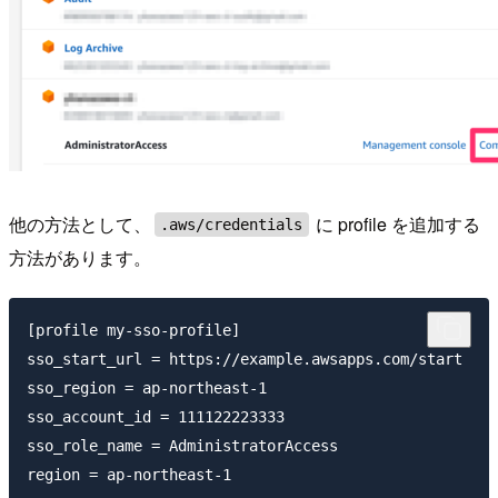
他の方法として、
に profile を追加する
.aws/credentials
方法があります。
[profile my-sso-profile]

sso_start_url = https://example.awsapps.com/start

sso_region = ap-northeast-1

sso_account_id = 111122223333

sso_role_name = AdministratorAccess
