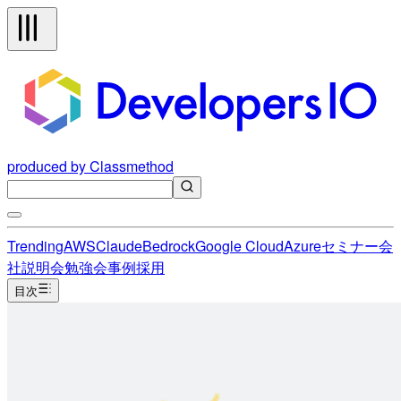
produced by Classmethod
Trending
AWS
Claude
Bedrock
Google Cloud
Azure
セミナー
会
社説明会
勉強会
事例
採用
目次