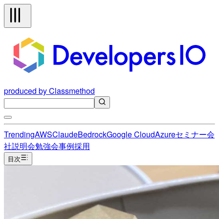
produced by Classmethod
Trending
AWS
Claude
Bedrock
Google Cloud
Azure
セミナー
会
社説明会
勉強会
事例
採用
目次