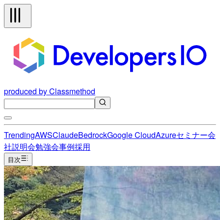
produced by Classmethod
Trending
AWS
Claude
Bedrock
Google Cloud
Azure
セミナー
会
社説明会
勉強会
事例
採用
目次