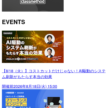
EVENTS
【8/18（火）】コストカットだけじゃない！AI駆動のシステ
ム刷新がもたらす本当の効果
開催前
2026年8月18日(火) 15:00