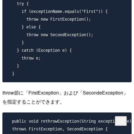
    try {

      if (exceptionName.equals("First")) {

        throw new FirstException();

      } else {

        throw new SecondException();

      }

    } catch (Exception e) {

      throw e;

    }

throw節に「FirstException」および「SecondeException」
を指定することができます。
  public void rethrowException(String exceptionName)

  throws FirstException, SecondException {
