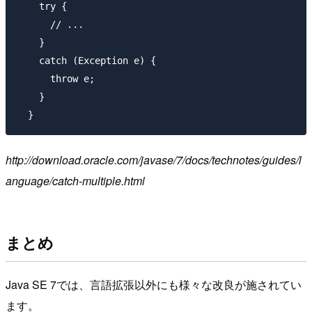
    try {

      // ...

    }

    catch (Exception e) {

      throw e;

    }

http://download.oracle.com/javase/7/docs/technotes/guides/l
anguage/catch-multiple.html
まとめ
Java SE 7では、言語拡張以外にも様々な改良が施されてい
ます。