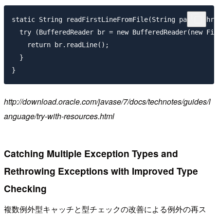
static String readFirstLineFromFile(String path) thro
  try (BufferedReader br = new BufferedReader(new Fil
    return br.readLine();

  }

http://download.oracle.com/javase/7/docs/technotes/guides/l
anguage/try-with-resources.html
Catching Multiple Exception Types and
Rethrowing Exceptions with Improved Type
Checking
複数例外型キャッチと型チェックの改善による例外の再ス