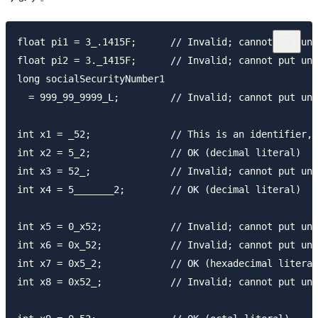
float pi1 = 3_.1415F;      // Invalid; cannot put und
float pi2 = 3._1415F;      // Invalid; cannot put und
long socialSecurityNumber1

  = 999_99_9999_L;         // Invalid; cannot put und
int x1 = _52;              // This is an identifier, 
int x2 = 5_2;              // OK (decimal literal)

int x3 = 52_;              // Invalid; cannot put und
int x4 = 5_______2;        // OK (decimal literal)

int x5 = 0_x52;            // Invalid; cannot put und
int x6 = 0x_52;            // Invalid; cannot put und
int x7 = 0x5_2;            // OK (hexadecimal literal
int x8 = 0x52_;            // Invalid; cannot put und