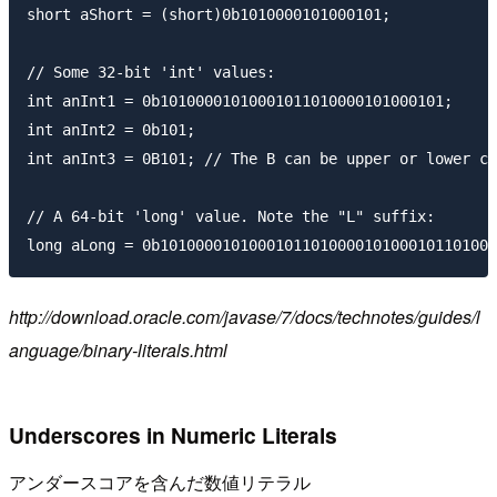
short aShort = (short)0b1010000101000101;

// Some 32-bit 'int' values:

int anInt1 = 0b10100001010001011010000101000101;

int anInt2 = 0b101;

int anInt3 = 0B101; // The B can be upper or lower ca
// A 64-bit 'long' value. Note the "L" suffix:

http://download.oracle.com/javase/7/docs/technotes/guides/l
anguage/binary-literals.html
Underscores in Numeric Literals
アンダースコアを含んだ数値リテラル