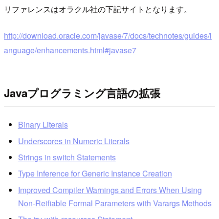
リファレンスはオラクル社の下記サイトとなります。
http://download.oracle.com/javase/7/docs/technotes/guides/l
anguage/enhancements.html#javase7
Javaプログラミング言語の拡張
Binary Literals
Underscores in Numeric Literals
Strings in switch Statements
Type Inference for Generic Instance Creation
Improved Compiler Warnings and Errors When Using
Non-Reifiable Formal Parameters with Varargs Methods