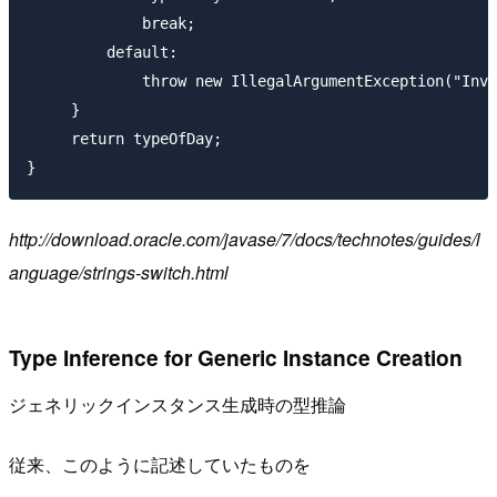
             break;

         default:

             throw new IllegalArgumentException("Inva
     }

     return typeOfDay;

http://download.oracle.com/javase/7/docs/technotes/guides/l
anguage/strings-switch.html
Type Inference for Generic Instance Creation
ジェネリックインスタンス生成時の型推論
従来、このように記述していたものを