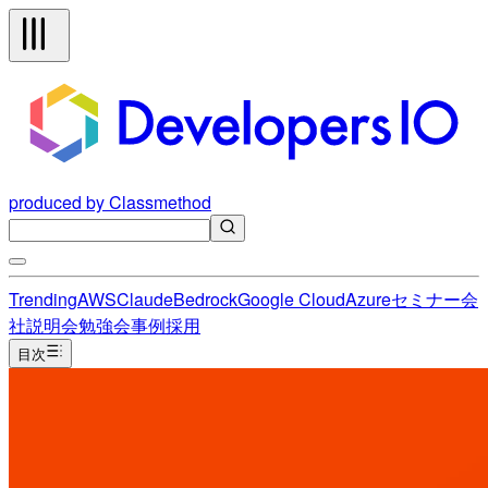
produced by Classmethod
Trending
AWS
Claude
Bedrock
Google Cloud
Azure
セミナー
会
社説明会
勉強会
事例
採用
目次