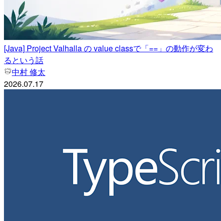
[Java] Project Valhalla の value classで「==」の動作が変わ
るという話
中村 修太
2026.07.17