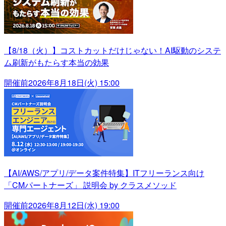
【8/18（火）】コストカットだけじゃない！AI駆動のシステ
ム刷新がもたらす本当の効果
開催前
2026年8月18日(火) 15:00
【AI/AWS/アプリ/データ案件特集】ITフリーランス向け
「CMパートナーズ」 説明会 by クラスメソッド
開催前
2026年8月12日(水) 19:00