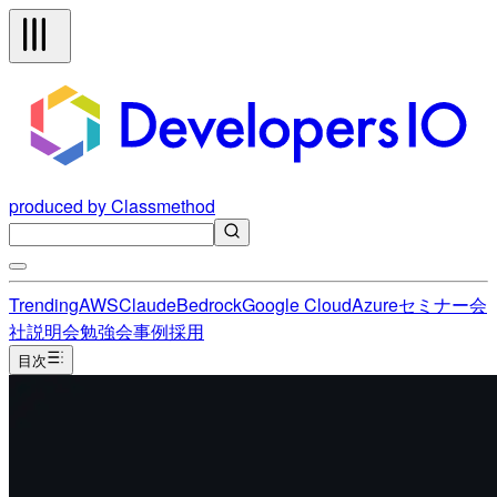
produced by Classmethod
Trending
AWS
Claude
Bedrock
Google Cloud
Azure
セミナー
会
社説明会
勉強会
事例
採用
目次