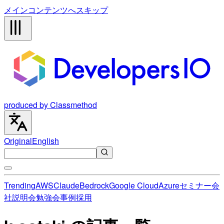
メインコンテンツへスキップ
produced by Classmethod
Original
English
Trending
AWS
Claude
Bedrock
Google Cloud
Azure
セミナー
会
社説明会
勉強会
事例
採用