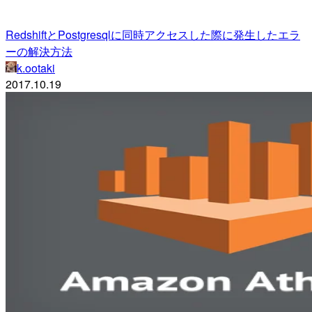
RedshiftとPostgresqlに同時アクセスした際に発生したエラ
ーの解決方法
k.ootaki
2017.10.19