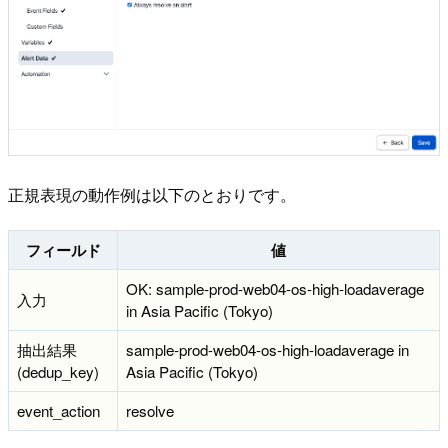
正規表現の動作例は以下のとおりです。
フィールド
値
OK: sample-prod-web04-os-high-loadaverage
入力
in Asia Pacific (Tokyo)
抽出結果
sample-prod-web04-os-high-loadaverage in
(dedup_key)
Asia Pacific (Tokyo)
event_action
resolve