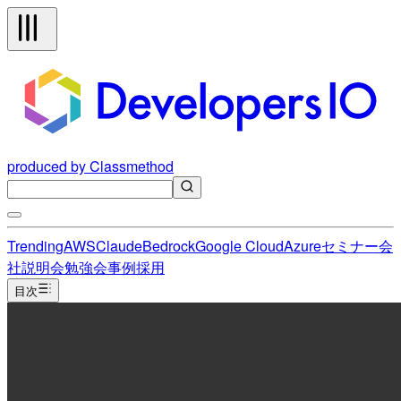
produced by Classmethod
Trending
AWS
Claude
Bedrock
Google Cloud
Azure
セミナー
会
社説明会
勉強会
事例
採用
目次