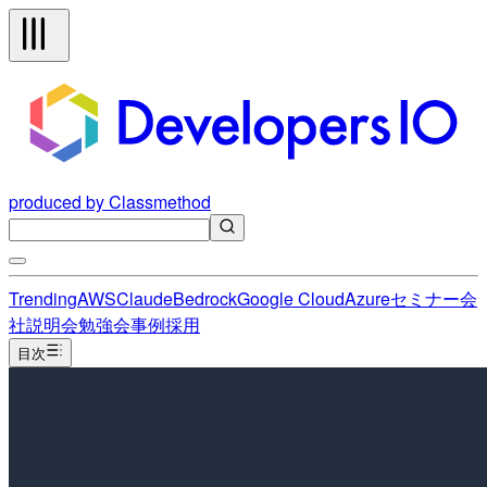
produced by Classmethod
Trending
AWS
Claude
Bedrock
Google Cloud
Azure
セミナー
会
社説明会
勉強会
事例
採用
目次