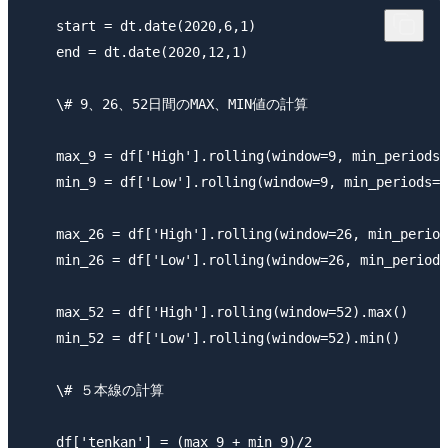
​    start = dt.date(2020,6,1)

​    end = dt.date(2020,12,1)

​    \# 9、26、52日間のMAX、MIN値の計算

​    max_9 = df['High'].rolling(window=9, min_periods=
​    min_9 = df['Low'].rolling(window=9, min_periods=1
​    max_26 = df['High'].rolling(window=26, min_period
​    min_26 = df['Low'].rolling(window=26, min_periods
​    max_52 = df['High'].rolling(window=52).max()

​    min_52 = df['Low'].rolling(window=52).min()

​    \# ５本線の計算

​    df['tenkan'] = (max_9 + min_9)/2
