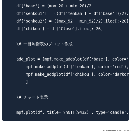
​    df['base'] = (max_26 + min_26)/2

​    df['senkou1'] = ((df['tenkan'] + df['base'])/2).i
​    df['senkou2'] = ((max_52 + min_52)/2).iloc[:-26]

​    df['chikou'] = df['Close'].iloc[:-26]

​    \# 一目均衡表のプロット作成

​    add_plot = [mpf.make_addplot(df['base'], color='b
​        mpf.make_addplot(df['tenkan'], color='red'),

​        mpf.make_addplot(df['chikou'], color='darkora
​        ]

​    \# チャート表示
