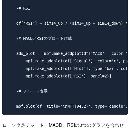
​    \# RSI

​    df['RSI'] = sim14_up / (sim14_up + sim14_down) * 
​    \# MACDとRSIのプロット作成

​    add_plot = [mpf.make_addplot(df['MACD'], color='m
​        mpf.make_addplot(df['Signal'], color='c', pan
​        mpf.make_addplot(df['Hist'], type='bar', colo
​        mpf.make_addplot(df['RSI'], panel=2)]

​    \# チャート表示

ローソク足チャート、MACD、RSIの3つのグラフを合わせ