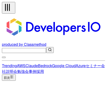
produced by Classmethod
Trending
AWS
Claude
Bedrock
Google Cloud
Azure
セミナー
会
社説明会
勉強会
事例
採用
目次