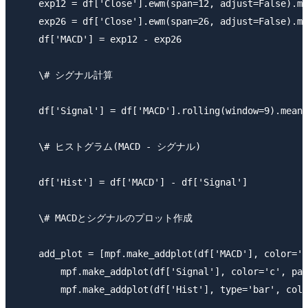
​    exp12 = df['Close'].ewm(span=12, adjust=False).me
​    exp26 = df['Close'].ewm(span=26, adjust=False).me
​    df['MACD'] = exp12 - exp26

​    \# シグナル計算

​    df['Signal'] = df['MACD'].rolling(window=9).mean(
​    \# ヒストグラム(MACD - シグナル)

​    df['Hist'] = df['MACD'] - df['Signal']

​    \# MACDとシグナルのプロット作成

​    add_plot = [mpf.make_addplot(df['MACD'], color='m
​        mpf.make_addplot(df['Signal'], color='c', pan
​        mpf.make_addplot(df['Hist'], type='bar', colo