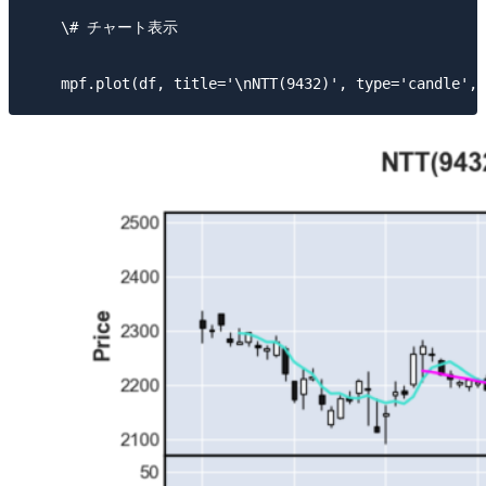
​    \# チャート表示
