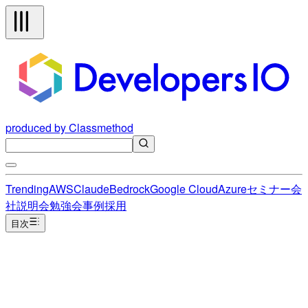
produced by Classmethod
Trending
AWS
Claude
Bedrock
Google Cloud
Azure
セミナー
会
社説明会
勉強会
事例
採用
目次