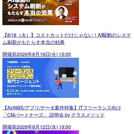
【8/18（火）】コストカットだけじゃない！AI駆動のシステ
ム刷新がもたらす本当の効果
開催前
2026年8月18日(火) 15:00
【AI/AWS/アプリ/データ案件特集】ITフリーランス向け
「CMパートナーズ」 説明会 by クラスメソッド
開催前
2026年8月12日(水) 19:00