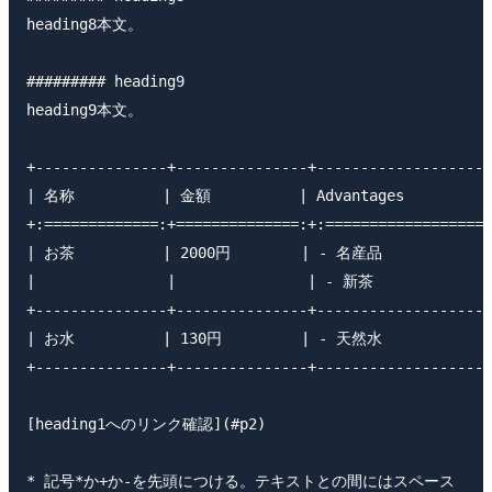
heading8本文。  

######### heading9

heading9本文。  

+---------------+---------------+--------------------
| 名称          | 金額          | Advantages          |
+:=============:+==============:+:===================
| お茶          | 2000円        | - 名産品            |
|               |               | - 新茶             |
+---------------+---------------+--------------------
| お水          | 130円         | - 天然水            |
+---------------+---------------+--------------------
[heading1へのリンク確認](#p2)  

* 記号*か+か-を先頭につける。テキストとの間にはスペース
