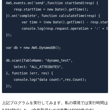
AWS.events.on('send',function startSend(resp) {

    resp.startTime = new Date().getTime();

}).on('complete', function calculateTime(resp) {

        var time = (new Date().getTime() - resp.start
        console.log(resp.request.operation + ':' + ti
});

var db = new AWS.DynamoDB();

db.scan({TableName: "dynamo_test",

    Select: "ALL_ATTRIBUTES",

}, function (err, res) {

    console.log("data count:",res.Count);

上記プログラムを実行してみます。私の環境では実行時間は
0.584秒でした。(全件取得なので件数は5000件です)