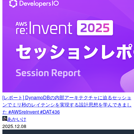
[レポート] DynamoDBの内部アーキテクチャに迫るセッショ
ンでミリ秒のレイテンシを実現する設計思想を学んできまし
た #AWSreInvent #DAT436
あかいけ
2025.12.08