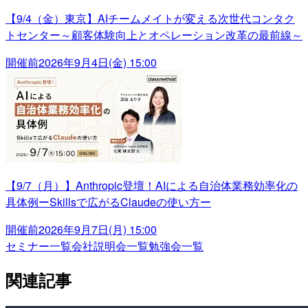
【9/4（金）東京】AIチームメイトが変える次世代コンタク
トセンター～顧客体験向上とオペレーション改革の最前線～
開催前
2026年9月4日(金) 15:00
【9/7（月）】Anthropic登壇！AIによる自治体業務効率化の
具体例ーSkillsで広がるClaudeの使い方ー
開催前
2026年9月7日(月) 15:00
セミナー一覧
会社説明会一覧
勉強会一覧
関連記事