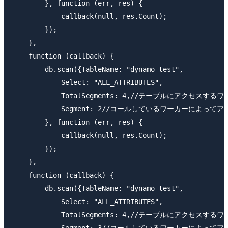
        }, function (err, res) {

            callback(null, res.Count);

        });

    },

    function (callback) {

        db.scan({TableName: "dynamo_test",

            Select: "ALL_ATTRIBUTES",

            TotalSegments: 4,//テーブルにアクセスするワ
            Segment: 2//コールしているワーカーによ
        }, function (err, res) {

            callback(null, res.Count);

        });

    },

    function (callback) {

        db.scan({TableName: "dynamo_test",

            Select: "ALL_ATTRIBUTES",

            TotalSegments: 4,//テーブルにアクセスするワ