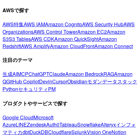
AWSで探す
AWS特集
AWS IAM
Amazon Cognito
AWS Security Hub
AWS
Organizations
AWS Control Tower
Amazon EC2
Amazon
S3
S3 Tables
AWS CDK
Amazon QuickSight
Amazon
Redshift
AWS Amplify
Amazon CloudFront
Amazon Connect
注目のテーマ
生成AI
MCP
ChatGPT
Claude
Amazon Bedrock
RAG
Amazon
Q
GitHub Copilot
Devin
Cursor
Obsidian
モダンデータスタック
Python
セキュリティ
PM
プロダクトやサービスで探す
Google Cloud
Microsoft
Azure
LINE
Zendesk
Auth0
Tableau
Snowflake
Alteryx
インフォ
マティカ
dbt
DuckDB
Cloudflare
Splunk
Vision One
Notion