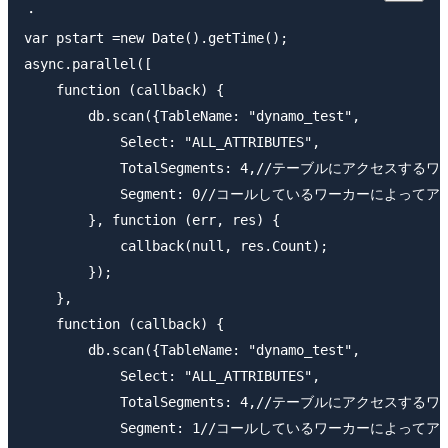
・

var pstart =new Date().getTime();

async.parallel([

    function (callback) {

        db.scan({TableName: "dynamo_test",

            Select: "ALL_ATTRIBUTES",

            TotalSegments: 4,//テーブルにアクセスするワ
            Segment: 0//コールしているワーカーによ
        }, function (err, res) {

            callback(null, res.Count);

        });

    },

    function (callback) {

        db.scan({TableName: "dynamo_test",

            Select: "ALL_ATTRIBUTES",

            TotalSegments: 4,//テーブルにアクセスするワ
            Segment: 1//コールしているワーカーによ