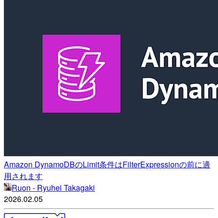
Amazon DynamoDBのLimit条件はFilterExpressionの前に適
用されます
Ruon - Ryuhei Takagaki
2026.02.05