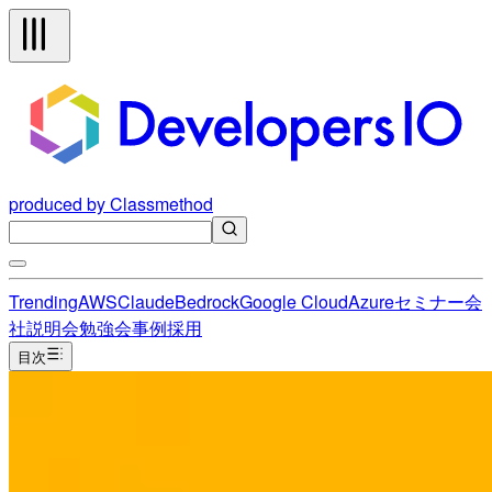
produced by Classmethod
Trending
AWS
Claude
Bedrock
Google Cloud
Azure
セミナー
会
社説明会
勉強会
事例
採用
目次