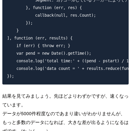
            Segment: 3//コールしているワーカーによ
        }, function (err, res) {

            callback(null, res.Count);

        });

    }

], function (err, results) {

    if (err) { throw err; }

    var pend = new Date().getTime();

    console.log('total time:' + ((pend - pstart) / 10
    console.log('data count = ' + results.reduce(func
結果を見てみましょう。先ほどよりわずかですが、速くなっ
ています。
データが5000件程度なのであまり違いがわかりませんが、
もっと多数のデータになれば、大きな差が出るようになるは
ずです。(たぶん。。）