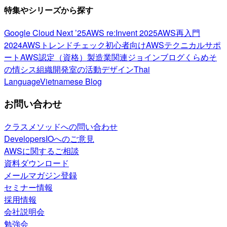
特集やシリーズから探す
Google Cloud Next ’25
AWS re:Invent 2025
AWS再入門
2024
AWSトレンドチェック
初心者向け
AWSテクニカルサポ
ート
AWS認定（資格）
製造業関連
ジョインブログ
くらめそ
の情シス
組織開発室の活動
デザイン
Thai
Language
Vietnamese Blog
お問い合わせ
クラスメソッドへの問い合わせ
DevelopersIOへのご意見
AWSに関するご相談
資料ダウンロード
メールマガジン登録
セミナー情報
採用情報
会社説明会
勉強会