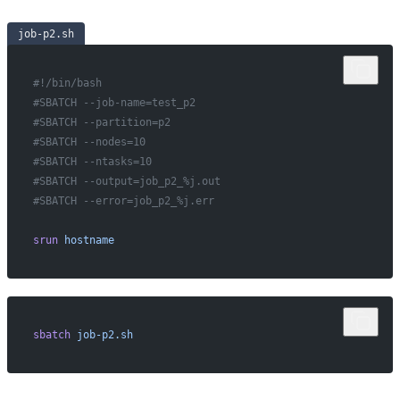
job-p2.sh
#!/bin/bash
#SBATCH --job-name=test_p2
#SBATCH --partition=p2
#SBATCH --nodes=10
#SBATCH --ntasks=10
#SBATCH --output=job_p2_%j.out
#SBATCH --error=job_p2_%j.err
srun
 hostname
sbatch
 job-p2.sh