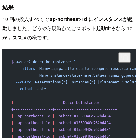
結果
10 回の投入すべてで
ap-northeast-1d にインスタンスが起
動
しました。どうやら現時点ではスポット起動するなら 1d
がオススメの様です。
$
 aws
 ec2
 describe-instances
 \
  --filters
 "Name=tag:parallelcluster:compute-resource-nam
            "Name=instance-state-name,Values=running,pendi
  --query
 'Reservations[*].Instances[*].[Placement.Availab
  --output
 table
----------------------------------------------------------
|
                       DescribeInstances
                 
+------------------+----------------------------+
|
  ap-northeast-1d
 |
  subnet-01559948e762bd434
  |
|
  ap-northeast-1d
 |
  subnet-01559948e762bd434
  |
|
  ap-northeast-1d
 |
  subnet-01559948e762bd434
  |
|
  ap-northeast-1d
 |
  subnet-01559948e762bd434
  |