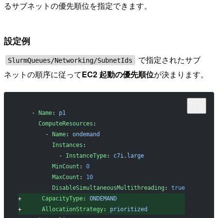
るサブネットの優先順位を指定できます。
設定例
で指定されたサブ
SlurmQueues/Networking/SubnetIds
ネットの順序に従って
EC2 起動の優先順位
が決まります。
   - 
Name
: 
p1
     ComputeResources
:
       - 
Name
: 
ondemand
         Instances
:
           - 
InstanceType
: 
c7i.large
         MinCount
: 
0
         MaxCount
: 
10
         DisableSimultaneousMultithreading
: 
true
+
      CapacityType
: 
ONDEMAND
+
      AllocationStrategy
: 
prioritized