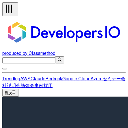
produced by Classmethod
Trending
AWS
Claude
Bedrock
Google Cloud
Azure
セミナー
会
社説明会
勉強会
事例
採用
目次