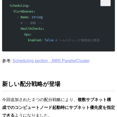
Scheduling
:
  SlurmQueues
:
    - 
Name
: 
string
      # -- 省略 ---
      HealthChecks
:
        Gpu
:
          Enabled
: 
false
 # ヘルスチェック無効化が推奨
参考:
Scheduling section - AWS ParallelCluster
新しい配分戦略が登場
今回追加された 2 つの配分戦略により、
複数サブネット構
成でのコンピュートノード起動時にサブネット優先度を指定
できる
ようになりました。