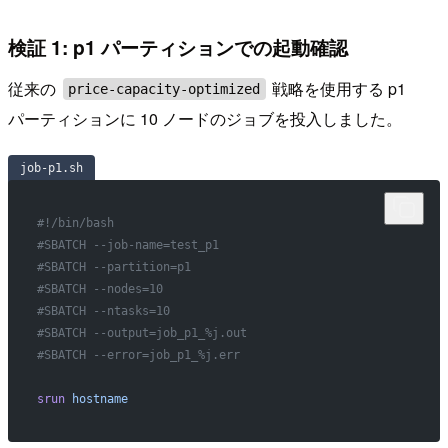
検証 1: p1 パーティションでの起動確認
従来の
戦略を使用する p1
price-capacity-optimized
パーティションに 10 ノードのジョブを投入しました。
job-p1.sh
#!/bin/bash
#SBATCH --job-name=test_p1
#SBATCH --partition=p1
#SBATCH --nodes=10
#SBATCH --ntasks=10
#SBATCH --output=job_p1_%j.out
#SBATCH --error=job_p1_%j.err
srun
 hostname