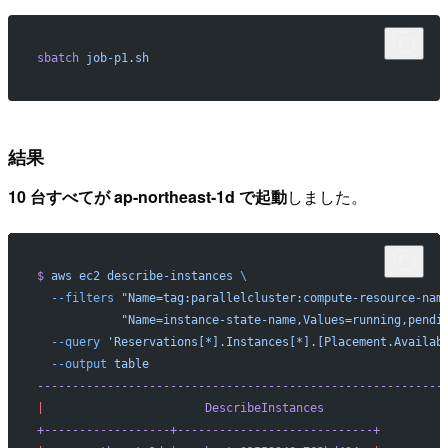
sbatch
 job-p1.sh
結果
10 台すべてが ap-northeast-1d で起動
しました。
$
 aws
 ec2
 describe-instances
 \
  --filters
 "Name=tag:parallelcluster:compute-resource-nam
            "Name=instance-state-name,Values=running,pendi
  --query
 'Reservations[*].Instances[*].[Placement.Availab
  --output
 table
----------------------------------------------------------
|
                       DescribeInstances
                 
+------------------+----------------------------+