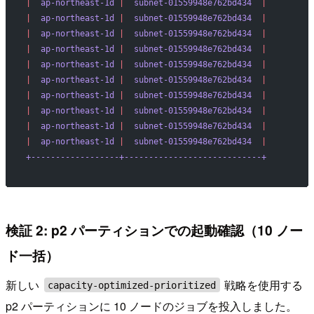
|
  ap-northeast-1d
 |
  subnet-01559948e762bd434
  |
|
  ap-northeast-1d
 |
  subnet-01559948e762bd434
  |
|
  ap-northeast-1d
 |
  subnet-01559948e762bd434
  |
|
  ap-northeast-1d
 |
  subnet-01559948e762bd434
  |
|
  ap-northeast-1d
 |
  subnet-01559948e762bd434
  |
|
  ap-northeast-1d
 |
  subnet-01559948e762bd434
  |
|
  ap-northeast-1d
 |
  subnet-01559948e762bd434
  |
|
  ap-northeast-1d
 |
  subnet-01559948e762bd434
  |
|
  ap-northeast-1d
 |
  subnet-01559948e762bd434
  |
|
  ap-northeast-1d
 |
  subnet-01559948e762bd434
  |
+------------------+----------------------------+
検証 2: p2 パーティションでの起動確認（10 ノー
ド一括）
新しい
戦略を使用する
capacity-optimized-prioritized
p2 パーティションに 10 ノードのジョブを投入しました。