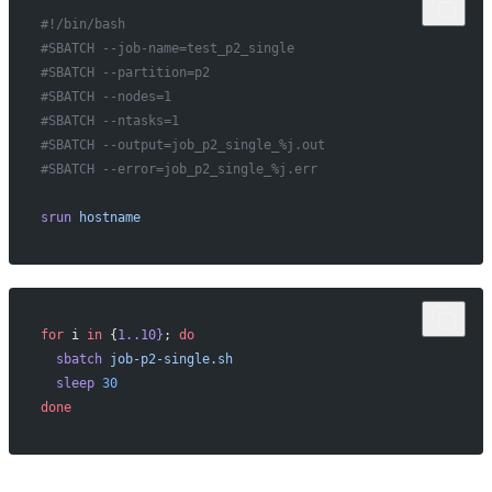
#!/bin/bash
#SBATCH --job-name=test_p2_single
#SBATCH --partition=p2
#SBATCH --nodes=1
#SBATCH --ntasks=1
#SBATCH --output=job_p2_single_%j.out
#SBATCH --error=job_p2_single_%j.err
srun
 hostname
for
 i 
in
 {
1..10}
; 
do
  sbatch
 job-p2-single.sh
  sleep
 30
done