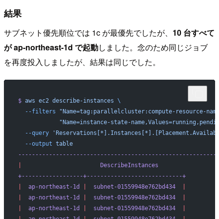
結果
サブネット優先順位では 1c が最優先でしたが、
10 台すべて
が ap-northeast-1d で起動
しました。念のため同じジョブ
を再度投入しましたが、結果は同じでした。
$
 aws
 ec2
 describe-instances
 \
  --filters
 "Name=tag:parallelcluster:compute-resource-nam
            "Name=instance-state-name,Values=running,pendi
  --query
 'Reservations[*].Instances[*].[Placement.Availab
  --output
 table
----------------------------------------------------------
|
                       DescribeInstances
                 
+------------------+----------------------------+
|
  ap-northeast-1d
 |
  subnet-01559948e762bd434
  |
|
  ap-northeast-1d
 |
  subnet-01559948e762bd434
  |
|
  ap-northeast-1d
 |
  subnet-01559948e762bd434
  |
|
  ap-northeast-1d
 |
  subnet-01559948e762bd434
  |