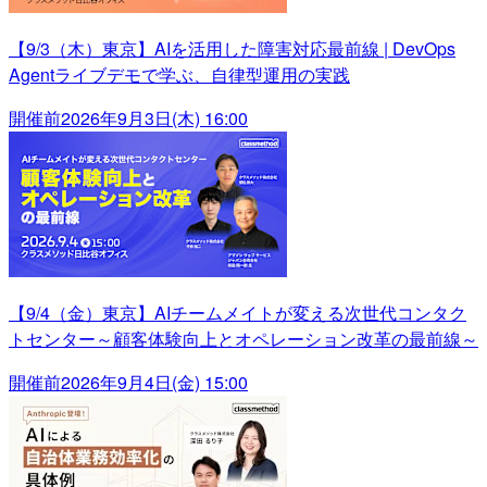
【9/3（木）東京】AIを活用した障害対応最前線 | DevOps
Agentライブデモで学ぶ、自律型運用の実践
開催前
2026年9月3日(木) 16:00
【9/4（金）東京】AIチームメイトが変える次世代コンタク
トセンター～顧客体験向上とオペレーション改革の最前線～
開催前
2026年9月4日(金) 15:00