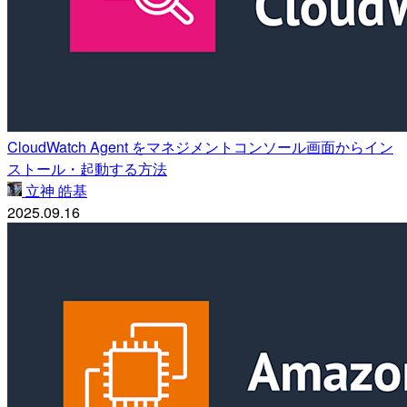
CloudWatch Agent をマネジメントコンソール画面からイン
ストール・起動する方法
立神 皓基
2025.09.16