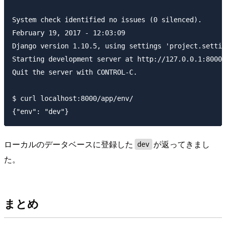
System check identified no issues (0 silenced).

February 19, 2017 - 12:03:09

Django version 1.10.5, using settings 'project.settin
Starting development server at http://127.0.0.1:8000/

Quit the server with CONTROL-C.

$ curl localhost:8000/app/env/

ローカルのデータベースに登録した
が返ってきまし
dev
た。
まとめ