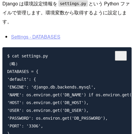
Django は環境設定情報を
という Python ファ
settings.py
イルで管理します。環境変数から取得するように設定しま
す。
Settings - DATABASES
$ cat settings.py

（略）

DATABASES = {

'default': {

'ENGINE': 'django.db.backends.mysql',

'NAME': os.environ.get('DB_NAME') if os.environ.get('
'HOST': os.environ.get('DB_HOST'),

'USER': os.environ.get('DB_USER'),

'PASSWORD': os.environ.get('DB_PASSWORD'),

'PORT': '3306',

}
