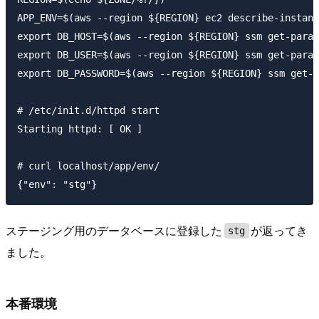
APP_ENV=$(aws --region ${REGION} ec2 describe-instanc
export DB_HOST=$(aws --region ${REGION} ssm get-param
export DB_USER=$(aws --region ${REGION} ssm get-param
export DB_PASSWORD=$(aws --region ${REGION} ssm get-p
# /etc/init.d/httpd start

Starting httpd: [ OK ]

# curl localhost/app/env/

ステージング用のデータベースに登録した
が返ってき
stg
ました。
本番環境