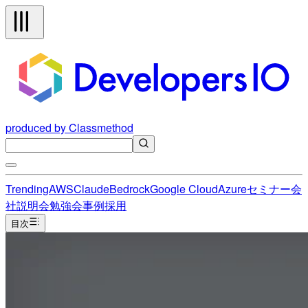
produced by Classmethod
Trending
AWS
Claude
Bedrock
Google Cloud
Azure
セミナー
会
社説明会
勉強会
事例
採用
目次