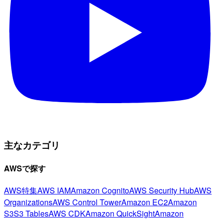
主なカテゴリ
AWSで探す
AWS特集
AWS IAM
Amazon Cognito
AWS Security Hub
AWS
Organizations
AWS Control Tower
Amazon EC2
Amazon
S3
S3 Tables
AWS CDK
Amazon QuickSight
Amazon