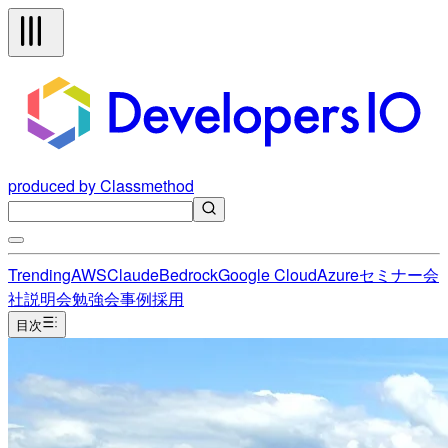
produced by Classmethod
Trending
AWS
Claude
Bedrock
Google Cloud
Azure
セミナー
会
社説明会
勉強会
事例
採用
目次