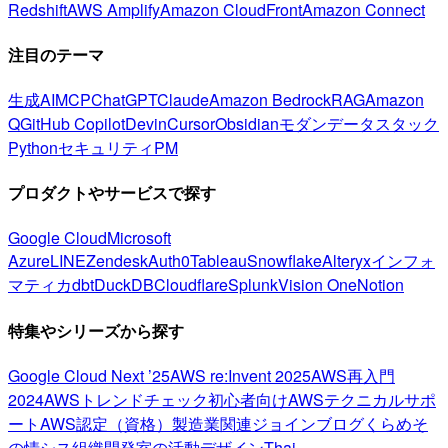
Redshift
AWS Amplify
Amazon CloudFront
Amazon Connect
注目のテーマ
生成AI
MCP
ChatGPT
Claude
Amazon Bedrock
RAG
Amazon
Q
GitHub Copilot
Devin
Cursor
Obsidian
モダンデータスタック
Python
セキュリティ
PM
プロダクトやサービスで探す
Google Cloud
Microsoft
Azure
LINE
Zendesk
Auth0
Tableau
Snowflake
Alteryx
インフォ
マティカ
dbt
DuckDB
Cloudflare
Splunk
Vision One
Notion
特集やシリーズから探す
Google Cloud Next ’25
AWS re:Invent 2025
AWS再入門
2024
AWSトレンドチェック
初心者向け
AWSテクニカルサポ
ート
AWS認定（資格）
製造業関連
ジョインブログ
くらめそ
の情シス
組織開発室の活動
デザイン
Thai