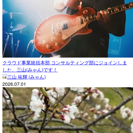
クラウド事業統括本部 コンサルティング部にジョインしま
した、三山(みゃん)です！
三山 祐輝 (みゃん)
2026.07.01