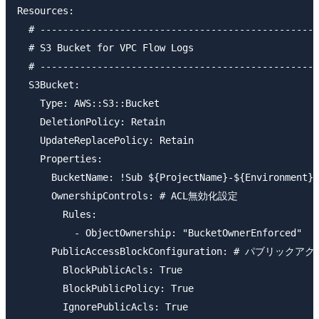
Resources:

  # -------------------------------------------------
  # S3 Bucket for VPC Flow Logs

  # -------------------------------------------------
  S3Bucket:

    Type: AWS::S3::Bucket

    DeletionPolicy: Retain

    UpdateReplacePolicy: Retain

    Properties:

      BucketName: !Sub ${ProjectName}-${Environment}-
      OwnershipControls: # ACL無効化設定

        Rules:

          - ObjectOwnership: "BucketOwnerEnforced"

      PublicAccessBlockConfiguration: # パブリックア
        BlockPublicAcls: True

        BlockPublicPolicy: True

        IgnorePublicAcls: True
