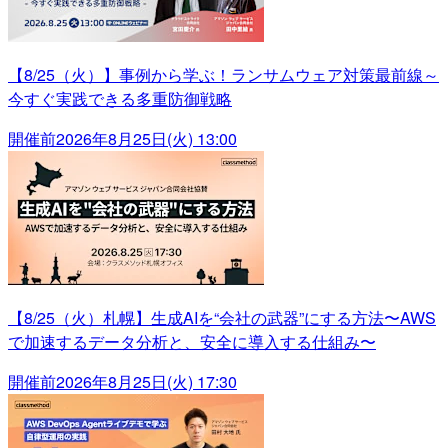
【8/25（火）】事例から学ぶ！ランサムウェア対策最前線～
今すぐ実践できる多重防御戦略
開催前
2026年8月25日(火) 13:00
【8/25（火）札幌】生成AIを“会社の武器”にする方法〜AWS
で加速するデータ分析と、安全に導入する仕組み〜
開催前
2026年8月25日(火) 17:30