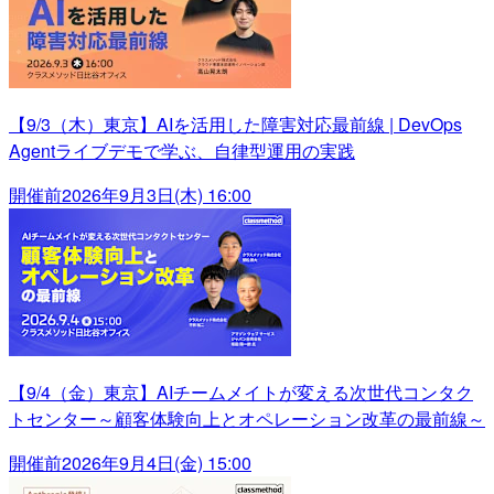
【9/3（木）東京】AIを活用した障害対応最前線 | DevOps
Agentライブデモで学ぶ、自律型運用の実践
開催前
2026年9月3日(木) 16:00
【9/4（金）東京】AIチームメイトが変える次世代コンタク
トセンター～顧客体験向上とオペレーション改革の最前線～
開催前
2026年9月4日(金) 15:00