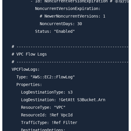
          - Id: NoncurrentVersionExpiration # 非
            NoncurrentVersionExpiration:

              # NewerNoncurrentVersions: 1

              NoncurrentDays: 30

            Status: "Enabled"

  # -------------------------------------------------
  # VPC Flow Logs

  # -------------------------------------------------
  VPCFlowLogs:

    Type: "AWS::EC2::FlowLog"

    Properties:

      LogDestinationType: s3

      LogDestination: !GetAtt S3Bucket.Arn

      ResourceType: "VPC"

      ResourceId: !Ref VpcId

      TrafficType: !Ref Filter

      DestinationOptions:
