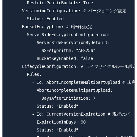
        RestrictPublicBuckets: True

      VersioningConfiguration: # バージョニング設定

        Status: Enabled

      BucketEncryption: # 暗号化設定

        ServerSideEncryptionConfiguration:

          - ServerSideEncryptionByDefault:

              SSEAlgorithm: "AES256"

            BucketKeyEnabled: false

      LifecycleConfiguration: # ライフサイクルルール設定

        Rules:

          - Id: AbortIncompleteMultipartUplo
            AbortIncompleteMultipartUpload:

              DaysAfterInitiation: 7

            Status: "Enabled"

          - Id: CurrentVersionExpiration # 現行のバ
            ExpirationInDays: 90

            Status: "Enabled"
