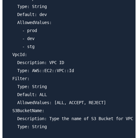
    Type: String

    Default: dev

    AllowedValues:

      - prod

      - dev

      - stg

  VpcId:

    Description: VPC ID

    Type: AWS::EC2::VPC::Id

  Filter:

    Type: String

    Default: ALL

    AllowedValues: [ALL, ACCEPT, REJECT]

  S3BucketName:

    Description: Type the name of S3 Bucket for VPC F
    Type: String
