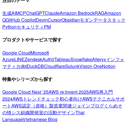
注目のテーマ
生成AI
MCP
ChatGPT
Claude
Amazon Bedrock
RAG
Amazon
Q
GitHub Copilot
Devin
Cursor
Obsidian
モダンデータスタック
Python
セキュリティ
PM
プロダクトやサービスで探す
Google Cloud
Microsoft
Azure
LINE
Zendesk
Auth0
Tableau
Snowflake
Alteryx
インフォ
マティカ
dbt
DuckDB
Cloudflare
Splunk
Vision One
Notion
特集やシリーズから探す
Google Cloud Next ’25
AWS re:Invent 2025
AWS再入門
2024
AWSトレンドチェック
初心者向け
AWSテクニカルサポ
ート
AWS認定（資格）
製造業関連
ジョインブログ
くらめそ
の情シス
組織開発室の活動
デザイン
Thai
Language
Vietnamese Blog