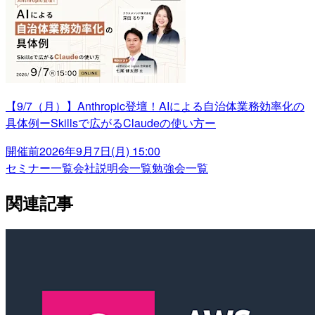
【9/7（月）】Anthropic登壇！AIによる自治体業務効率化の
具体例ーSkillsで広がるClaudeの使い方ー
開催前
2026年9月7日(月) 15:00
セミナー一覧
会社説明会一覧
勉強会一覧
関連記事