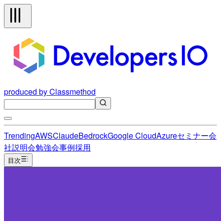
produced by Classmethod
Trending
AWS
Claude
Bedrock
Google Cloud
Azure
セミナー
会
社説明会
勉強会
事例
採用
目次