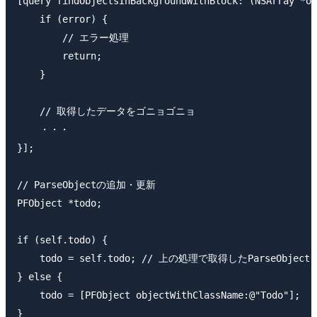
[query findObjectsInBackgroundWithBlock:^(NSArray *ob
    if (error) {

        // エラー処理

        return;

    }

    // 取得したデータをゴニョゴニョ    

    ・・・

}];

// ParseObjectの追加・更新

PFObject *todo;

if (self.todo) {

    todo = self.todo; // 上の処理で取得したParseObject

} else {

    todo = [PFObject objectWithClassName:@"Todo"];

}
