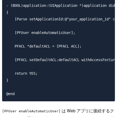
- (BOOL)application:(UIApplication *)application didF
{

    [Parse setApplicationId:@"your_application_id" cl
    [PFUser enableAutomaticUser];

    PFACL *defaultACL = [PFACL ACL];

    [PFACL setDefaultACL:defaultACL withAccessForCurr
    return YES;

}

は Web アプリに接続するク
[PFUser enableAutomaticUser]