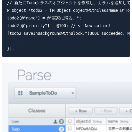
// 新たにTodoクラスのオブジェクトを作成し、カラムを追加して保
PFObject *todo2 = [PFObject objectWithClassName:@"Tod
todo2[@"name"] = @"実家に帰る。";

todo2[@"priority"] = @100; // <- New column!

[todo2 saveInBackgroundWithBlock:^(BOOL succeeded, NS
    ・・・
