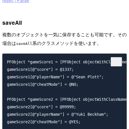
reset! | Parse
saveAll
複数のオブジェクトを一気に保存することも可能です。その
場合は
系のクラスメソッドを使います。
saveAll
PFObject *gameScore1 = [PFObject objectWithClassName:
gameScore1[@"score"] = @1337;

gameScore1[@"playerName"] = @"Sean Plott";

gameScore1[@"cheatMode"] = @NO;

PFObject *gameScore2 = [PFObject objectWithClassName:
gameScore2[@"score"] = @99999;

gameScore2[@"playerName"] = @"Yuki Beckham";

gameScore2[@"cheatMode"] = @YES;
