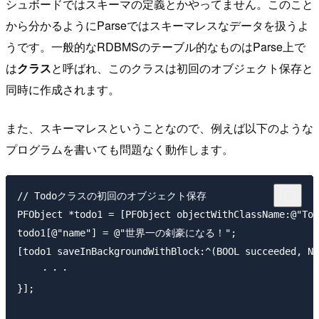
シュボードではスキーマの定義とかやってません。このこと
から分かるようにParseではスキーマレスなデータを扱うよ
うです。一般的なRDBMSのテーブル的なものはParse上で
は
クラス
と呼ばれ、このクラスは初回のオブジェクト保存と
同時に作成されます。
また、スキーマレスということなので、例えば以下のような
プログラムを書いても問題なく動作します。
// Todoクラスの初回のオブジェクト保存

PFObject *todo1 = [PFObject objectWithClassName:@"Tod
todo1[@"name"] = @"世界一の剣豪になる！";

[todo1 saveInBackgroundWithBlock:^(BOOL succeeded, NS
    ・・・

}];
