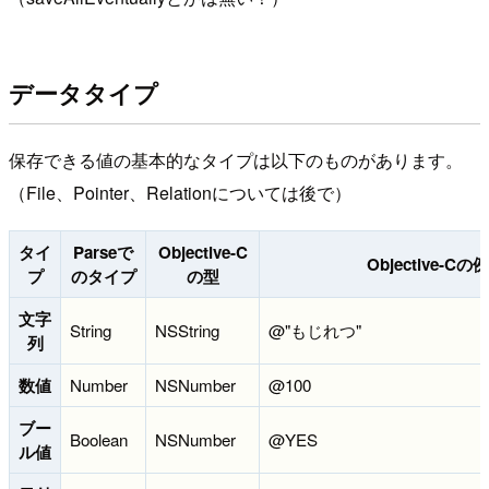
データタイプ
保存できる値の基本的なタイプは以下のものがあります。
（File、Pointer、Relationについては後で）
タイ
Parseで
Objective-C
Objective-Cの例
プ
のタイプ
の型
文字
String
NSString
@"もじれつ"
列
数値
Number
NSNumber
@100
ブー
Boolean
NSNumber
@YES
ル値