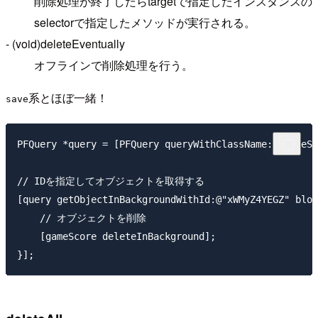
削除処理が終了したらtargetで指定したインスタンスの
selectorで指定したメソッドが実行される。
- (void)deleteEventually
オフラインで削除処理を行う。
系とほぼ一緒！
save
PFQuery *query = [PFQuery queryWithClassName:@"GameSc
// IDを指定してオブジェクトを取得する

[query getObjectInBackgroundWithId:@"xWMyZ4YEGZ" bloc
    // オブジェクトを削除

    [gameScore deleteInBackground];
