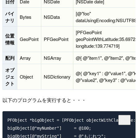
日付
Date
NSDate
[NSDate date]
バイ
[@"foo"
Bytes
NSData
ナリ
dataUsingEncoding:NSUTF8St
[PFGeoPoint
位置
GeoPoint
PFGeoPoint
geoPointWithLatitude:35.6972
情報
longitude:139.774719]
配列
Array
NSArray
@[ @"item1", @"item2", @"ite
オブ
@{ @"key1" : @"value1", @"ke
ジェ
Object
NSDictionary
@"value2", @"key3" : @"value3
クト
以下のプログラムを実行すると・・・
PFObject *bigObject = [PFObject objectWithClassName:@
bigObject[@"myNumber"]     = @100;

bigObject[@"myString"]     = @"もじれつ";
