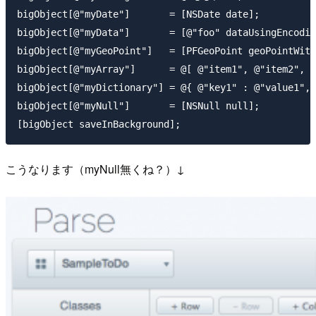
bigObject[@"myDate"]       = [NSDate date];

bigObject[@"myData"]       = [@"foo" dataUsingEncodin
bigObject[@"myGeoPoint"]   = [PFGeoPoint geoPointWith
bigObject[@"myArray"]      = @[ @"item1", @"item2", @
bigObject[@"myDictionary"] = @{ @"key1" : @"value1", 
bigObject[@"myNull"]       = [NSNull null];

こうなります（myNull無くね？）↓