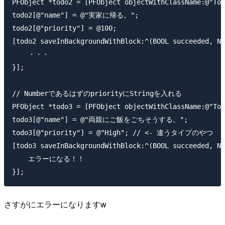
PFObject *todo2 = [PFObject objectWithClassName:@"Tod
todo2[@"name"] = @"実家に帰る。";

todo2[@"priority"] = @100;

[todo2 saveInBackgroundWithBlock:^(BOOL succeeded, NS
    ・・・

}];

// NumberであるはずのpriorityにStringを入れる

PFObject *todo3 = [PFObject objectWithClassName:@"Tod
todo3[@"name"] = @"両親にご飯をごちそうする。";

todo3[@"priority"] = @"High"; // <- 違うタイプのやつ

[todo3 saveInBackgroundWithBlock:^(BOOL succeeded, NS
    エラーになる！！

さすがにエラーになりますw