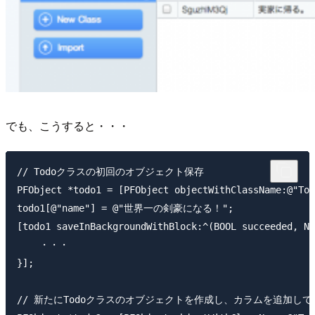
でも、こうすると・・・
// Todoクラスの初回のオブジェクト保存

PFObject *todo1 = [PFObject objectWithClassName:@"Tod
todo1[@"name"] = @"世界一の剣豪になる！";

[todo1 saveInBackgroundWithBlock:^(BOOL succeeded, NS
    ・・・

}];

// 新たにTodoクラスのオブジェクトを作成し、カラムを追加して保