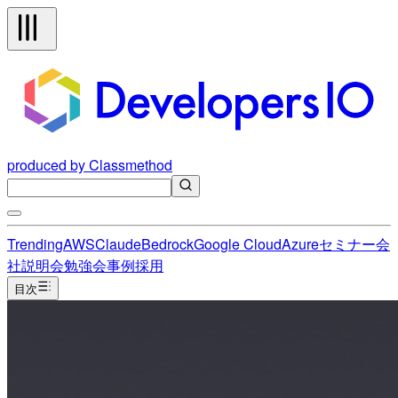
produced by Classmethod
Trending
AWS
Claude
Bedrock
Google Cloud
Azure
セミナー
会
社説明会
勉強会
事例
採用
目次