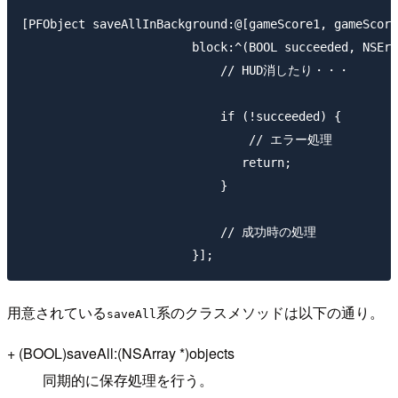
[PFObject saveAllInBackground:@[gameScore1, gameScore
                        block:^(BOOL succeeded, NSErr
                            // HUD消したり・・・

                            if (!succeeded) {

                                // エラー処理

                               return;

                            }

                            // 成功時の処理

用意されている
系のクラスメソッドは以下の通り。
saveAll
+ (BOOL)saveAll:(NSArray *)objects
同期的に保存処理を行う。