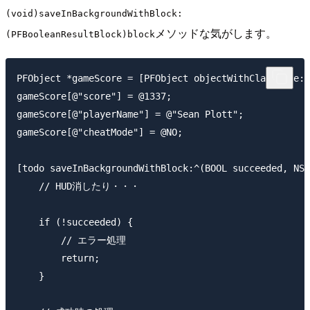
(void)saveInBackgroundWithBlock:
メソッドな気がします。
(PFBooleanResultBlock)block
PFObject *gameScore = [PFObject objectWithClassName:@
gameScore[@"score"] = @1337;

gameScore[@"playerName"] = @"Sean Plott";

gameScore[@"cheatMode"] = @NO;

[todo saveInBackgroundWithBlock:^(BOOL succeeded, NSE
    // HUD消したり・・・

    if (!succeeded) {

        // エラー処理

        return;

    }
