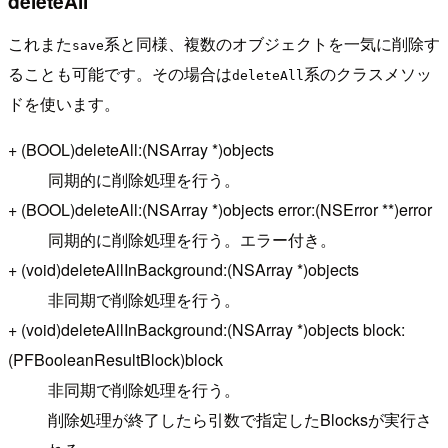
deleteAll
これまた
系と同様、複数のオブジェクトを一気に削除す
save
ることも可能です。その場合は
系のクラスメソッ
deleteAll
ドを使います。
+ (BOOL)deleteAll:(NSArray *)objects
同期的に削除処理を行う。
+ (BOOL)deleteAll:(NSArray *)objects error:(NSError **)error
同期的に削除処理を行う。エラー付き。
+ (void)deleteAllInBackground:(NSArray *)objects
非同期で削除処理を行う。
+ (void)deleteAllInBackground:(NSArray *)objects block:
(PFBooleanResultBlock)block
非同期で削除処理を行う。
削除処理が終了したら引数で指定したBlocksが実行さ