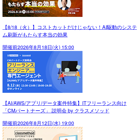
【8/18（火）】コストカットだけじゃない！AI駆動のシステ
ム刷新がもたらす本当の効果
開催前
2026年8月18日(火) 15:00
【AI/AWS/アプリ/データ案件特集】ITフリーランス向け
「CMパートナーズ」 説明会 by クラスメソッド
開催前
2026年8月12日(水) 19:00