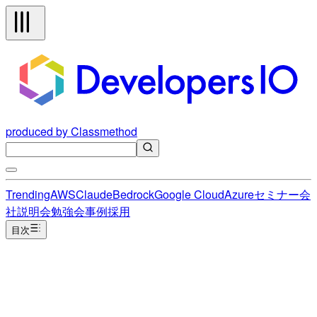
produced by Classmethod
Trending
AWS
Claude
Bedrock
Google Cloud
Azure
セミナー
会
社説明会
勉強会
事例
採用
目次