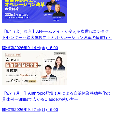
【9/4（金）東京】AIチームメイトが変える次世代コンタク
トセンター～顧客体験向上とオペレーション改革の最前線～
開催前
2026年9月4日(金) 15:00
【9/7（月）】Anthropic登壇！AIによる自治体業務効率化の
具体例ーSkillsで広がるClaudeの使い方ー
開催前
2026年9月7日(月) 15:00