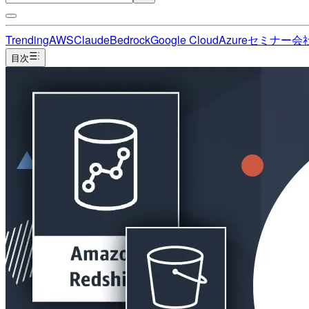
Trending
AWS
Claude
Bedrock
Google Cloud
Azure
セミナー
会
目次