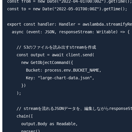
const from = new Date("2022-04-01T00:00Z").getTime();

const to = new Date("2022-05-01T00:00Z").getTime();

export const handler: Handler = awslambda.streamifyRe
  async (event: JSON, responseStream: Writable) => {

    // S3のファイルを読み出すstreamを作成

    const output = await client.send(

      new GetObjectCommand({

        Bucket: process.env.BUCKET_NAME,

        Key: "large-chart-data.json",

      })

    );

    // streamを流れるJSONデータを、編集しながらresponseS
    chain([

      output.Body as Readable,

      parser(),
