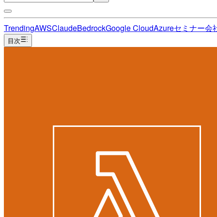
Trending
AWS
Claude
Bedrock
Google Cloud
Azure
セミナー
会
目次