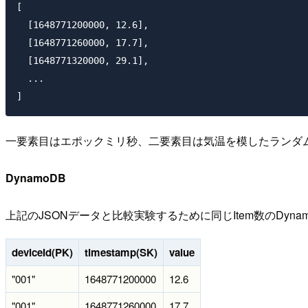
[

  [1648771200000, 12.6],

  [1648771260000, 17.7],

  [1648771320000, 29.1],

  ...

一要素目はエポックミリ秒、二要素目は気温を模したランダ
DynamoDB
上記のJSONデータと比較実験するために同じItem数のDyn
deviceId(PK)
timestamp(SK)
value
"001"
1648771200000
12.6
"001"
1648771260000
17.7