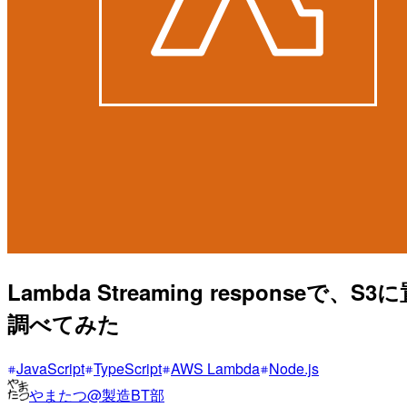
Lambda Streaming respo
調べてみた
JavaScript
TypeScript
AWS Lambda
Node.js
やまたつ@製造BT部