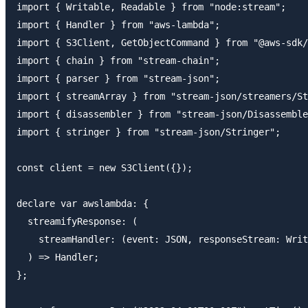
import { Writable, Readable } from "node:stream";

import { Handler } from "aws-lambda";

import { S3Client, GetObjectCommand } from "@aws-sdk/
import { chain } from "stream-chain";

import { parser } from "stream-json";

import { streamArray } from "stream-json/streamers/St
import { disassembler } from "stream-json/Disassemble
import { stringer } from "stream-json/Stringer";

const client = new S3Client({});

declare var awslambda: {

  streamifyResponse: (

    streamHandler: (event: JSON, responseStream: Writ
  ) => Handler;

};
