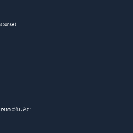
sponse(

treamに流し込む
