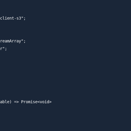
client-s3";

reamArray";

r";

able) => Promise<void>
