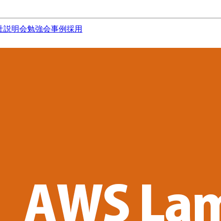
社説明会
勉強会
事例
採用