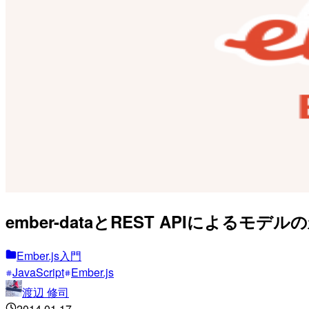
ember-dataとREST APIによるモデルの永
Ember.js入門
JavaScript
Ember.js
渡辺 修司
2014.01.17