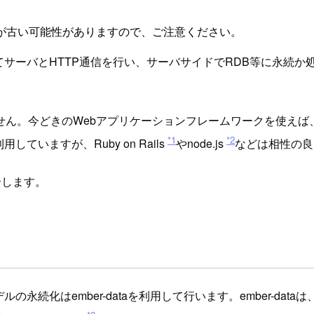
が古い可能性がありますので、ご注意ください。
を利用してサーバとHTTP通信を行い、サーバサイドでRDB等に永
ん。今どきのWebアプリケーションフレームワークを使えば、R
*1
*2
利用していますが、Ruby on Rails
やnode.js
などは相性の良
紹介します。
ルの永続化はember-dataを利用して行います。ember-da