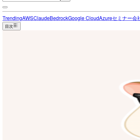
Trending
AWS
Claude
Bedrock
Google Cloud
Azure
セミナー
会
目次