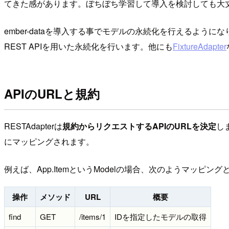
てきた感があります。ぼちぼち学習して導入を検討しても大
ember-dataを導入する事でモデルの永続化を行えるようにな
REST APIを用いた永続化を行います。他にも
FixtureAdapter
APIのURLと規約
RESTAdapterは
規約からリクエストするAPIのURLを決定
しま
にマッピングされます。
例えば、App.ItemというModelの場合、次のようマッピン
操作
メソッド
URL
概要
find
GET
/items/1
IDを指定したモデルの取得