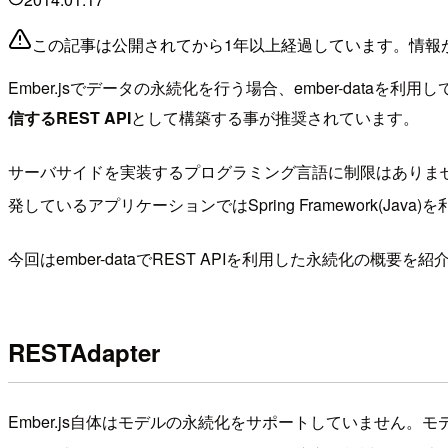
この記事は公開されてから1年以上経過しています。情報
Ember.jsでデータの永続化を行う場合、ember-data
信するREST API
として構築する事が推奨されています。
サーバサイドを実装するプログラミング言語に制限はありませ
発しているアプリケーションではSpring Framework(Java)を
今回はember-dataでREST APIを利用した永続化の概要を
RESTAdapter
Ember.js自体はモデルの永続化をサポートしていません。モデ