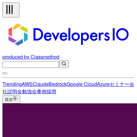
produced by Classmethod
Trending
AWS
Claude
Bedrock
Google Cloud
Azure
セミナー
会
社説明会
勉強会
事例
採用
目次