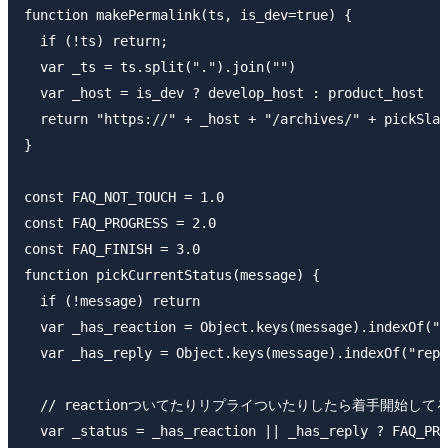
function makePermalink(ts, is_dev=true) {

  if (!ts) return;

  var _ts = ts.split(".").join("")

  var _host = is_dev ? develop_host : product_host

  return "https://" + _host + "/archives/" + pickSlac
}

const FAQ_NOT_TOUCH = 1.0

const FAQ_PROGRESS = 2.0

const FAQ_FINISH = 3.0

function pickCurrentStatus(message) {

  if (!message) return

  var _has_reaction = Object.keys(message).indexOf("r
  var _has_reply = Object.keys(message).indexOf("repl
  // reactionついてたりリプライついたりしたら着手開始してる
  var _status = _has_reaction || _has_reply ? FAQ_PRO