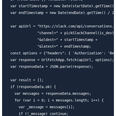
  var startTimestamp = new Date(startDate).getTime() 
  var endTimestamp = new Date(endDate).getTime() /
  var apiUrl = "https://slack.com/api/conversations.h
               "channel=" + pickSlackChannel(is_dev) 
               "&oldest=" + startTimestamp + 

               "&latest=" + endTimestamp;

  const options = {"headers": { 'Authorization': 'Bea
  var response = UrlFetchApp.fetch(apiUrl, options);

  var responseData = JSON.parse(response);

  var result = [];

  if (responseData.ok) {

    var messages = responseData.messages;

    for (var i = 0; i < messages.length; i++) {

      var _message = messages[i];

      if (!_message) continue;
