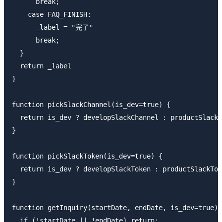
      break;

    case FAQ_FINISH:

      _label = "完了"

      break;

  }

  return _label

}

function pickSlackChannel(is_dev=true) {

  return is_dev ? developSlackChannel : productSlackC
}

function pickSlackToken(is_dev=true) {

  return is_dev ? developSlackToken : productSlackTok
}

function getInquiry(startDate, endDate, is_dev=true) 
  if (!startDate || !endDate) return;
