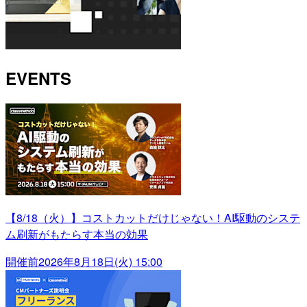
EVENTS
【8/18（火）】コストカットだけじゃない！AI駆動のシステ
ム刷新がもたらす本当の効果
開催前
2026年8月18日(火) 15:00