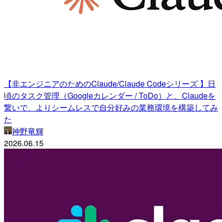
【非エンジニアのためのClaude/Claude Codeシリーズ 】日
頃のタスク管理（Googleカレンダー / ToDo）と、Claudeを
繋いで、よりシームレスで自分好みの業務環境を構築してみ
た
神野竜輝
2026.06.15