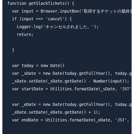
function getSlackTickets() {

  var input = Browser.inputBox('取得するチケットの
  if (input === 'cancel') {

    Logger.log('キャンセルされました。');

    return;

  }

  var today = new Date()

  var _sDate = new Date(today.getFullYear(), today.ge
  _sDate.setDate(_sDate.getDate() - Number(input));

  var startDate = Utilities.formatDate(_sDate, 'JST',
  var _eDate = new Date(today.getFullYear(), today.ge
  _eDate.setDate(_eDate.getDate() + 1);

  var endDate = Utilities.formatDate(_eDate, 'JST', '