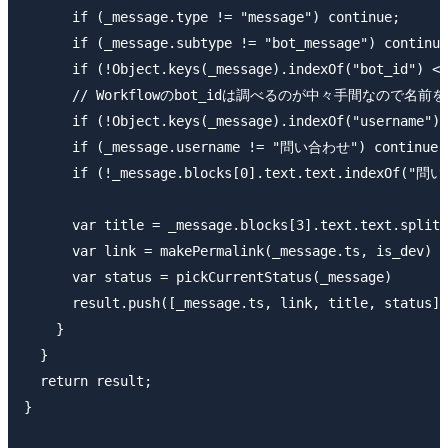
      if (_message.type != "message") continue;

      if (_message.subtype != "bot_message") continue
      if (!Object.keys(_message).indexOf("bot_id") < 
      // Workflowのbot_idは調べるのが中々手間なので名
      if (!Object.keys(_message).indexOf("username") 
      if (_message.username != "問い合わせ") continue;

      if (!_message.blocks[0].text.text.indexOf("
      var title = _message.blocks[3].text.text.split(
      var link = makePermalink(_message.ts, is_dev)

      var status = pickCurrentStatus(_message)

      result.push([_message.ts, link, title, status])

    }

  }

  return result;

}
