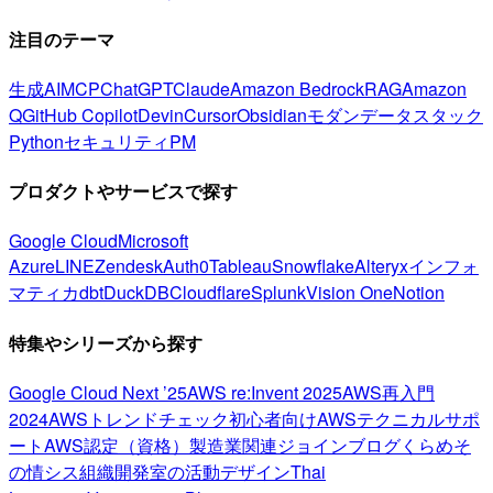
注目のテーマ
生成AI
MCP
ChatGPT
Claude
Amazon Bedrock
RAG
Amazon
Q
GitHub Copilot
Devin
Cursor
Obsidian
モダンデータスタック
Python
セキュリティ
PM
プロダクトやサービスで探す
Google Cloud
Microsoft
Azure
LINE
Zendesk
Auth0
Tableau
Snowflake
Alteryx
インフォ
マティカ
dbt
DuckDB
Cloudflare
Splunk
Vision One
Notion
特集やシリーズから探す
Google Cloud Next ’25
AWS re:Invent 2025
AWS再入門
2024
AWSトレンドチェック
初心者向け
AWSテクニカルサポ
ート
AWS認定（資格）
製造業関連
ジョインブログ
くらめそ
の情シス
組織開発室の活動
デザイン
Thai