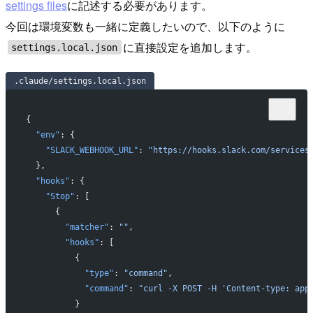
settings files
に記述する必要があります。
今回は環境変数も一緒に定義したいので、以下のように
に直接設定を追加します。
settings.local.json
.claude/settings.local.json
{
  "env"
: {
    "SLACK_WEBHOOK_URL"
: 
"https://hooks.slack.com/services
  },
  "hooks"
: {
    "Stop"
: [
      {
        "matcher"
: 
""
,
        "hooks"
: [
          {
            "type"
: 
"command"
,
            "command"
: 
"curl -X POST -H 'Content-type: app
          }