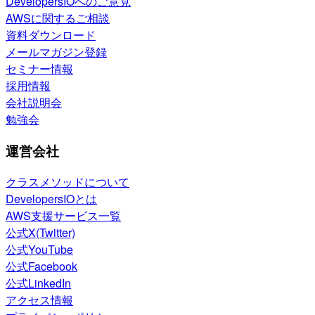
DevelopersIOへのご意見
AWSに関するご相談
資料ダウンロード
メールマガジン登録
セミナー情報
採用情報
会社説明会
勉強会
運営会社
クラスメソッドについて
DevelopersIOとは
AWS支援サービス一覧
公式X(Twitter)
公式YouTube
公式Facebook
公式LinkedIn
アクセス情報