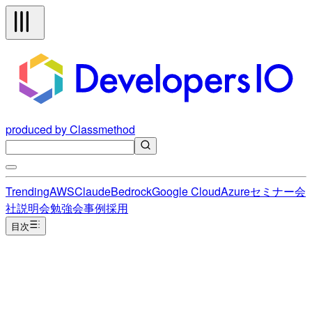
produced by Classmethod
Trending
AWS
Claude
Bedrock
Google Cloud
Azure
セミナー
会
社説明会
勉強会
事例
採用
目次