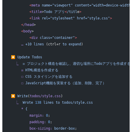
         <
meta
 name="viewport"
 content="width=device-width
         <
title
>
Todo
 アプリ
<
/titl
e
>
         <
link
 rel="stylesheet"
 href="style.css"
>
     <
/head
>
     <
body
>
         <
div
 class="container"
>
     …
 +10
 lines
 (ctrl+r 
to
 expand
)
⏺
 Update
 Todos
  ⎿
  ☒
 プロジェクト構造を確認し、適切な場所にTodoアプリを作成する
     ☒
 HTML構造を作成する
     ☐
 CSS
 スタイリングを追加する
     ☐
 JavaScript機能を実装する（追加、削除、完了）
⏺
 Write
(
todos/style.css
)
  ⎿
  Wrote
 138
 lines
 to
 todos/style.css
     *
 {
         margin:
 0
;
         padding:
 0
;
         box-sizing:
 border-box
;