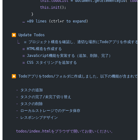
             this.todoList
 =
 document.getElementById
(
'todo
             this.init
();
         }
     …
 +89
 lines
 (ctrl+r 
to
 expand
)
⏺
 Update
 Todos
  ⎿
  ☒
 プロジェクト構造を確認し、適切な場所にTodoアプリを作成する
     ☒
 HTML構造を作成する
     ☒
 JavaScript機能を実装する（追加、削除、完了）
     ☒
 CSS
 スタイリングを追加する
⏺
 Todoアプリをtodos/フォルダに作成しました。以下の機能が含まれて
  -
 タスクの追加
  -
 タスクの完了/未完了切り替え
  -
 タスクの削除
  -
 ローカルストレージでのデータ保存
  -
 レスポンシブデザイン
  todos/index.htmlをブラウザで開いてお使いください。