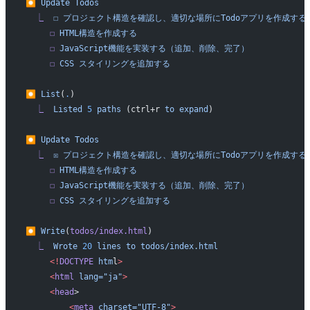
⏺
 Update
 Todos
  ⎿
  ☐
 プロジェクト構造を確認し、適切な場所にTodoアプリを作成する
     ☐
 HTML構造を作成する
     ☐
 JavaScript機能を実装する（追加、削除、完了）
     ☐
 CSS
 スタイリングを追加する
⏺
 List
(
.
)
  ⎿
  Listed
 5
 paths
 (ctrl+r 
to
 expand
)
⏺
 Update
 Todos
  ⎿
  ☒
 プロジェクト構造を確認し、適切な場所にTodoアプリを作成する
     ☐
 HTML構造を作成する
     ☐
 JavaScript機能を実装する（追加、削除、完了）
     ☐
 CSS
 スタイリングを追加する
⏺
 Write
(
todos/index.html
)
  ⎿
  Wrote
 20
 lines
 to
 todos/index.html
     <!
DOCTYPE
 htm
l
>
     <
html
 lang="ja"
>
     <
head
>
         <
meta
 charset="UTF-8"
>