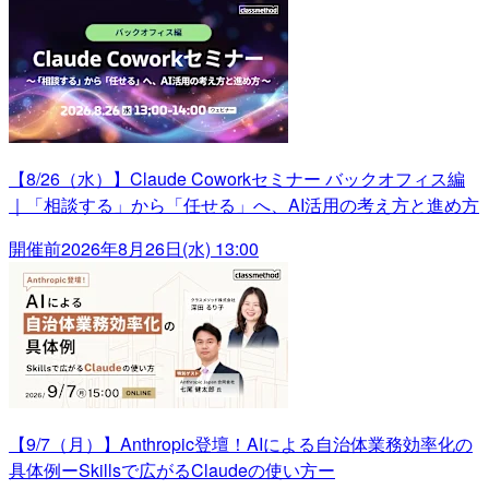
【8/26（水）】Claude Coworkセミナー バックオフィス編
｜「相談する」から「任せる」へ、AI活用の考え方と進め方
開催前
2026年8月26日(水) 13:00
【9/7（月）】Anthropic登壇！AIによる自治体業務効率化の
具体例ーSkillsで広がるClaudeの使い方ー