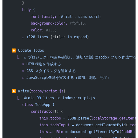
     }
     body
 {
         font-family:
 'Arial',
 sans-serif
;
         background-color:
 #f5f5f5;
         color:
 #333;
     …
 +128
 lines
 (ctrl+r 
to
 expand
)
⏺
 Update
 Todos
  ⎿
  ☒
 プロジェクト構造を確認し、適切な場所にTodoアプリを作成する
     ☒
 HTML構造を作成する
     ☒
 CSS
 スタイリングを追加する
     ☐
 JavaScript機能を実装する（追加、削除、完了）
⏺
 Write
(
todos/script.js
)
  ⎿
  Wrote
 99
 lines
 to
 todos/script.js
     class
 TodoApp
 {
         constructor
() {
             this.todos
 =
 JSON.parse
(
localStorage.getItem(
             this.todoInput
 =
 document.getElementById
(
'tod
             this.addBtn
 =
 document.getElementById
(
'addBtn