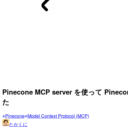
Pinecone MCP server を使
た
Pinecone
Model Context Protocol (MCP)
たかくに