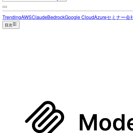
Trending
AWS
Claude
Bedrock
Google Cloud
Azure
セミナー
会
目次