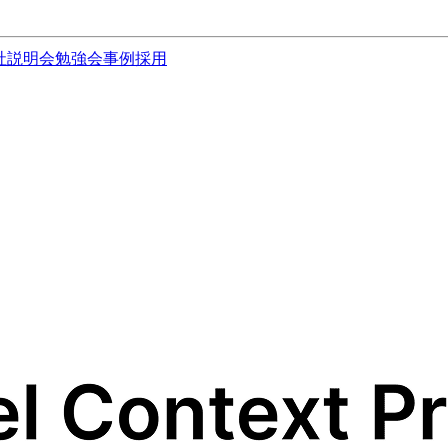
社説明会
勉強会
事例
採用