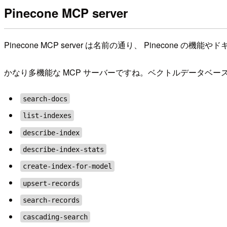
Pinecone MCP server
Pinecone MCP server は名前の通り、 Pineco
かなり多機能な MCP サーバーですね。ベクトルデータベース
search-docs
list-indexes
describe-index
describe-index-stats
create-index-for-model
upsert-records
search-records
cascading-search