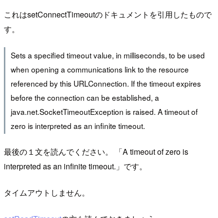
これはsetConnectTimeoutのドキュメントを引用したもので
す。
Sets a specified timeout value, in milliseconds, to be used
when opening a communications link to the resource
referenced by this URLConnection. If the timeout expires
before the connection can be established, a
java.net.SocketTimeoutException is raised. A timeout of
zero is interpreted as an infinite timeout.
最後の１文を読んでください。 「A timeout of zero is
interpreted as an infinite timeout.」です。
タイムアウトしません。