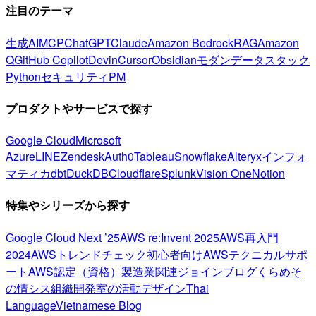
注目のテーマ
生成AI
MCP
ChatGPT
Claude
Amazon Bedrock
RAG
Amazon
Q
GitHub Copilot
Devin
Cursor
Obsidian
モダンデータスタック
Python
セキュリティ
PM
プロダクトやサービスで探す
Google Cloud
Microsoft
Azure
LINE
Zendesk
Auth0
Tableau
Snowflake
Alteryx
インフォ
マティカ
dbt
DuckDB
Cloudflare
Splunk
Vision One
Notion
特集やシリーズから探す
Google Cloud Next ’25
AWS re:Invent 2025
AWS再入門
2024
AWSトレンドチェック
初心者向け
AWSテクニカルサポ
ート
AWS認定（資格）
製造業関連
ジョインブログ
くらめそ
の情シス
組織開発室の活動
デザイン
Thai
Language
Vietnamese Blog