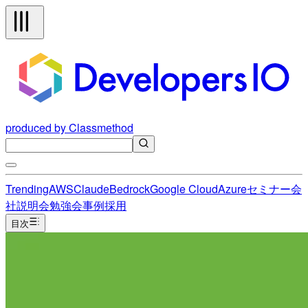
produced by Classmethod
Trending
AWS
Claude
Bedrock
Google Cloud
Azure
セミナー
会
社説明会
勉強会
事例
採用
目次