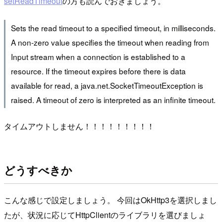
setReadTimeout
の方も読んでおきましょう。
Sets the read timeout to a specified timeout, in milliseconds.
A non-zero value specifies the timeout when reading from
Input stream when a connection is established to a
resource. If the timeout expires before there is data
available for read, a java.net.SocketTimeoutException is
raised. A timeout of zero is interpreted as an infinite timeout.
タイムアウトしません！！！！！！！！！
どうすべきか
こんな感じで設定しましょう。 今回はOkHttp3を選択しまし
たが、状況に応じてHttpClientのライブラリを選びましょ