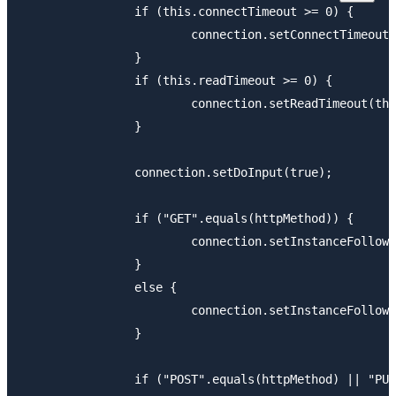
		if (this.connectTimeout >= 0) {

			connection.setConnectTimeout(this.connectTimeout);

		}

		if (this.readTimeout >= 0) {

			connection.setReadTimeout(this.readTimeout);

		}

		connection.setDoInput(true);

		if ("GET".equals(httpMethod)) {

			connection.setInstanceFollowRedirects(true);

		}

		else {

			connection.setInstanceFollowRedirects(false);

		}

		if ("POST".equals(httpMethod) || "PUT".equals(httpMethod) ||
