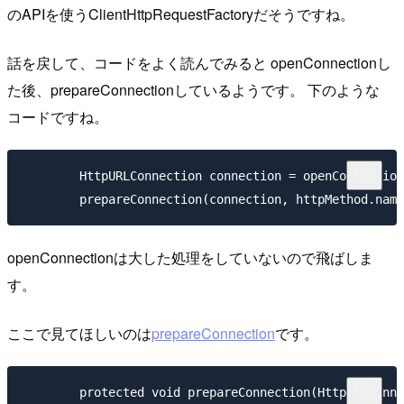
のAPIを使うClientHttpRequestFactoryだそうですね。
話を戻して、コードをよく読んでみると openConnectionし
た後、prepareConnectionしているようです。 下のような
コードですね。
        HttpURLConnection connection = openConnection
openConnectionは大した処理をしていないので飛ばしま
す。
ここで見てほしいのは
prepareConnection
です。
	protected void prepareConnection(HttpURLConnection connection, String httpMethod) throws IOException {
