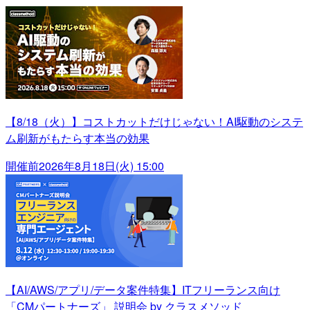
【8/18（火）】コストカットだけじゃない！AI駆動のシステ
ム刷新がもたらす本当の効果
開催前
2026年8月18日(火) 15:00
【AI/AWS/アプリ/データ案件特集】ITフリーランス向け
「CMパートナーズ」 説明会 by クラスメソッド