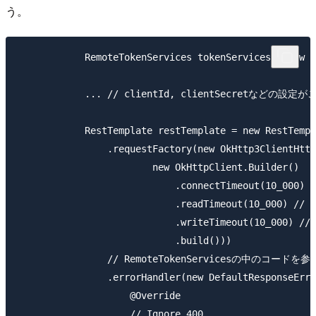
う。
            RemoteTokenServices tokenServices = new R
            ... // clientId, clientSecretなどの設
            RestTemplate restTemplate = new RestTempl
                .requestFactory(new OkHttp3ClientHttp
                        new OkHttpClient.Builder()

                            .connectTimeout(
                            .readTimeout(10
                            .writeTimeout(10
                            .build()))

                // RemoteTokenServicesの中のコードを
                .errorHandler(new DefaultResponseErro
                    @Override

                    // Ignore 400
