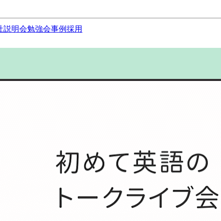
社説明会
勉強会
事例
採用