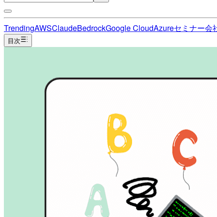
Trending
AWS
Claude
Bedrock
Google Cloud
Azure
セミナー
会
目次