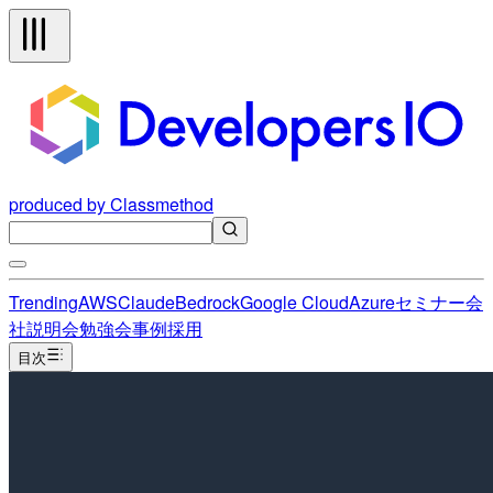
produced by Classmethod
Trending
AWS
Claude
Bedrock
Google Cloud
Azure
セミナー
会
社説明会
勉強会
事例
採用
目次