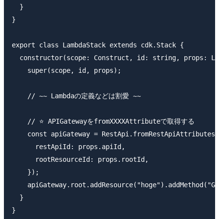
  }

}

export class LambdaStack extends cdk.Stack {

  constructor(scope: Construct, id: string, props: La
    super(scope, id, props);

    // ~~ Lambdaの定義などは割愛 ~~

    // ⭐ APIGatewayをfromXXXXAttributeで取得する

    const apiGateway = RestApi.fromRestApiAttributes(
      restApiId: props.apiId,

      rootResourceId: props.rootId,

    });

    apiGateway.root.addResource("hoge").addMethod("GE
  }
