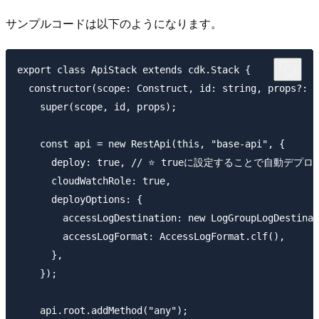
サンプルコードは以下のようになります。
export class ApiStack extends cdk.Stack {

  constructor(scope: Construct, id: string, props?: c
    super(scope, id, props);

    const api = new RestApi(this, "base-api", {

      deploy: true, // ⭐ trueに設定することで自動デプ
      cloudWatchRole: true,

      deployOptions: {

        accessLogDestination: new LogGroupLogDestinat
        accessLogFormat: AccessLogFormat.clf(),

      },

    });

    api.root.addMethod("any");
