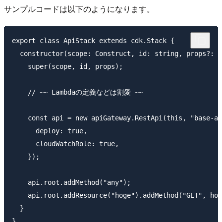
サンプルコードは以下のようになります。
export class ApiStack extends cdk.Stack {

  constructor(scope: Construct, id: string, props?: c
    super(scope, id, props);

    // ~~ Lambdaの定義などは割愛 ~~

    const api = new apiGateway.RestApi(this, "base-ap
      deploy: true,

      cloudWatchRole: true,

    });

    api.root.addMethod("any");

    api.root.addResource("hoge").addMethod("GET", ho
  }
