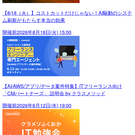
【8/18（火）】コストカットだけじゃない！AI駆動のシステ
ム刷新がもたらす本当の効果
開催前
2026年8月18日(火) 15:00
【AI/AWS/アプリ/データ案件特集】ITフリーランス向け
「CMパートナーズ」 説明会 by クラスメソッド
開催前
2026年8月12日(水) 19:00