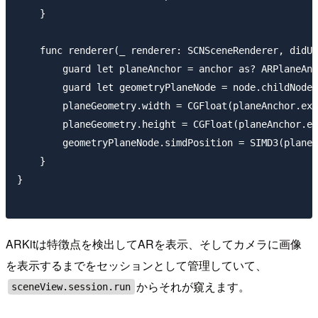
    }

    func renderer(_ renderer: SCNSceneRenderer, didUp
        guard let planeAnchor = anchor as? ARPlaneAnc
        guard let geometryPlaneNode = node.childNodes
        planeGeometry.width = CGFloat(planeAnchor.ext
        planeGeometry.height = CGFloat(planeAnchor.ex
        geometryPlaneNode.simdPosition = SIMD3(planeA
    }

}

ARKitは特徴点を検出してARを表示、そしてカメラに画像
を表示するまでをセッションとして管理していて、
からそれが窺えます。
sceneView.session.run