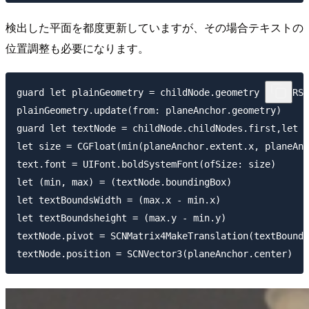
検出した平面を都度更新していますが、その場合テキストの
位置調整も必要になります。
guard let plainGeometry = childNode.geometry as? ARSC
plainGeometry.update(from: planeAnchor.geometry)

guard let textNode = childNode.childNodes.first,let t
let size = CGFloat(min(planeAnchor.extent.x, planeAnc
text.font = UIFont.boldSystemFont(ofSize: size)

let (min, max) = (textNode.boundingBox)

let textBoundsWidth = (max.x - min.x)

let textBoundsheight = (max.y - min.y)

textNode.pivot = SCNMatrix4MakeTranslation(textBounds