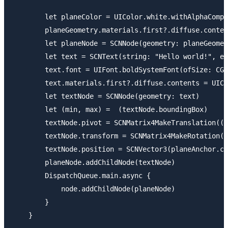
        let planeColor = UIColor.white.withAlphaCompo
        planeGeometry.materials.first?.diffuse.conten
        let planeNode = SCNNode(geometry: planeGeomet
        let text = SCNText(string: "Hello world!", ex
        text.font = UIFont.boldSystemFont(ofSize: CGF
        text.materials.first?.diffuse.contents = UICo
        let textNode = SCNNode(geometry: text)

        let (min, max) =  (textNode.boundingBox)

        textNode.pivot = SCNMatrix4MakeTranslation((m
        textNode.transform = SCNMatrix4MakeRotation(-
        textNode.position = SCNVector3(planeAnchor.ce
        planeNode.addChildNode(textNode)

        DispatchQueue.main.async {

            node.addChildNode(planeNode)

        }
