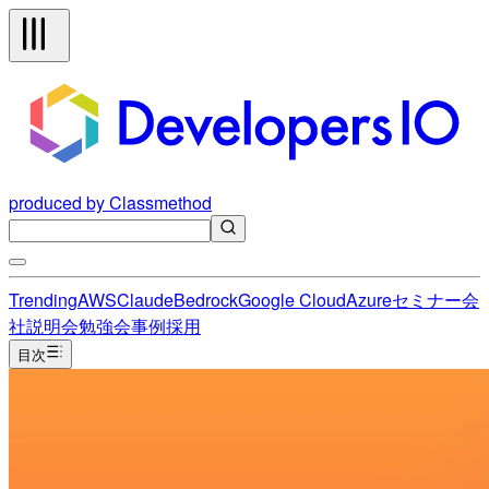
produced by Classmethod
Trending
AWS
Claude
Bedrock
Google Cloud
Azure
セミナー
会
社説明会
勉強会
事例
採用
目次