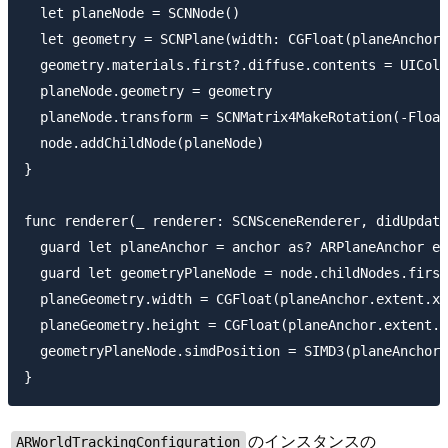
  let planeNode = SCNNode()

  let geometry = SCNPlane(width: CGFloat(planeAnchor.
  geometry.materials.first?.diffuse.contents = UIColo
  planeNode.geometry = geometry

  planeNode.transform = SCNMatrix4MakeRotation(-Float
  node.addChildNode(planeNode)

}

func renderer(_ renderer: SCNSceneRenderer, didUpdate
  guard let planeAnchor = anchor as? ARPlaneAnchor el
  guard let geometryPlaneNode = node.childNodes.first
  planeGeometry.width = CGFloat(planeAnchor.extent.x)

  planeGeometry.height = CGFloat(planeAnchor.extent.z
  geometryPlaneNode.simdPosition = SIMD3(planeAnchor.
のインスタンスの
ARWorldTrackingConfiguration