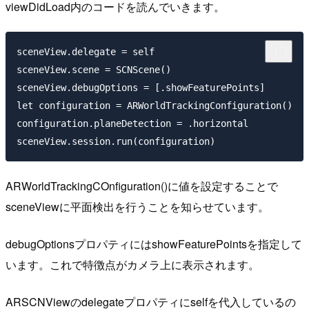
viewDidLoad内のコードを読んでいきます。
sceneView.delegate = self

sceneView.scene = SCNScene()

sceneView.debugOptions = [.showFeaturePoints]

let configuration = ARWorldTrackingConfiguration()

configuration.planeDetection = .horizontal

ARWorldTrackingCOnfiguration()に値を設定することで
sceneViewに平面検出を行うことを知らせています。
debugOptionsプロパティにはshowFeaturePointsを指定して
います。これで特徴点がカメラ上に表示されます。
ARSCNViewのdelegateプロパティにselfを代入しているの