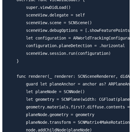
        super.viewDidLoad()

        sceneView.delegate = self

        sceneView.scene = SCNScene()

        sceneView.debugOptions = [.showFeaturePoints]

        let configuration = ARWorldTrackingConfigurat
        configuration.planeDetection = .horizontal

        sceneView.session.run(configuration)

    }

    func renderer(_ renderer: SCNSceneRenderer, didAd
        guard let planeAnchor = anchor as? ARPlaneAnc
        let planeNode = SCNNode()

        let geometry = SCNPlane(width: CGFloat(planeA
        geometry.materials.first?.diffuse.contents = 
        planeNode.geometry = geometry

        planeNode.transform = SCNMatrix4MakeRotation(
        node.addChildNode(planeNode)
