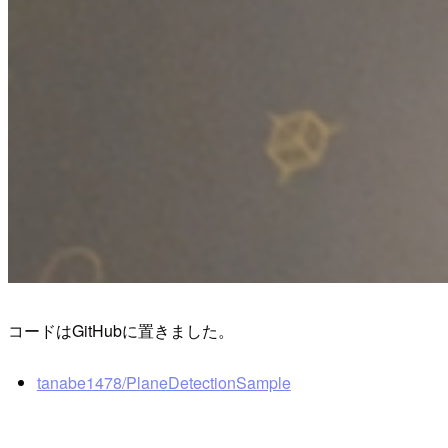
コードはGitHubに置きました。
tanabe1478/PlaneDetectionSample