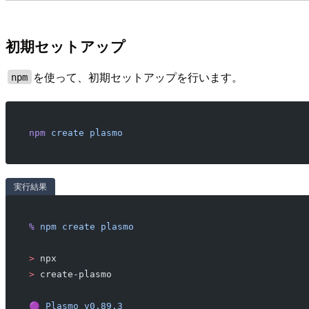
初期セットアップ
を使って、初期セットアップを行います。
npm
npm
 create
 plasmo
実行結果
%
 npm
 create
 plasmo
>
 npx
>
 create-plasmo
🟣
 Plasmo
 v0.89.3