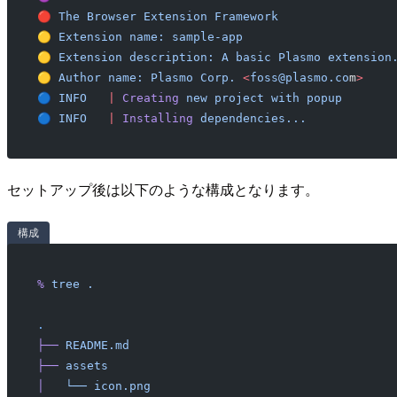
🔴
 The
 Browser
 Extension
 Framework
🟡
 Extension
 name:
 sample-app
🟡
 Extension
 description:
 A
 basic
 Plasmo
 extension
🟡
 Author
 name:
 Plasmo
 Corp.
 <
foss@plasmo.co
m
>
🔵
 INFO
   |
 Creating
 new
 project
 with
 popup
🔵
 INFO
   |
 Installing
 dependencies...
セットアップ後は以下のような構成となります。
構成
%
 tree
 .
.
├──
 README.md
├──
 assets
│
   └──
 icon.png