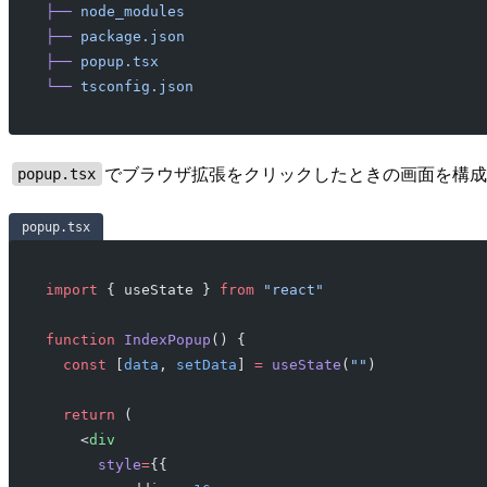
├──
 node_modules
├──
 package.json
├──
 popup.tsx
└──
 tsconfig.json
でブラウザ拡張をクリックしたときの画面を構
popup.tsx
popup.tsx
import
 { useState } 
from
 "react"
function
 IndexPopup
() {
  const
 [
data
, 
setData
] 
=
 useState
(
""
)
  return
 (
    <
div
      style
=
{{