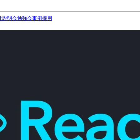
社説明会
勉強会
事例
採用