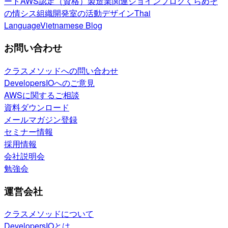
ート
AWS認定（資格）
製造業関連
ジョインブログ
くらめそ
の情シス
組織開発室の活動
デザイン
Thai
Language
Vietnamese Blog
お問い合わせ
クラスメソッドへの問い合わせ
DevelopersIOへのご意見
AWSに関するご相談
資料ダウンロード
メールマガジン登録
セミナー情報
採用情報
会社説明会
勉強会
運営会社
クラスメソッドについて
DevelopersIOとは