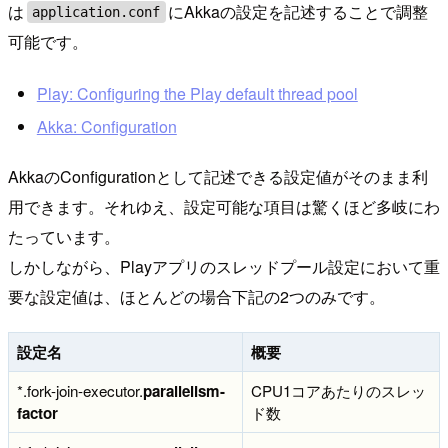
は
にAkkaの設定を記述することで調整
application.conf
可能です。
Play: Configuring the Play default thread pool
Akka: Configuration
AkkaのConfigurationとして記述できる設定値がそのまま利
用できます。それゆえ、設定可能な項目は驚くほど多岐にわ
たっています。
しかしながら、Playアプリのスレッドプール設定において重
要な設定値は、ほとんどの場合下記の2つのみです。
設定名
概要
*.fork-join-executor.
parallelism-
CPU1コアあたりのスレッ
factor
ド数