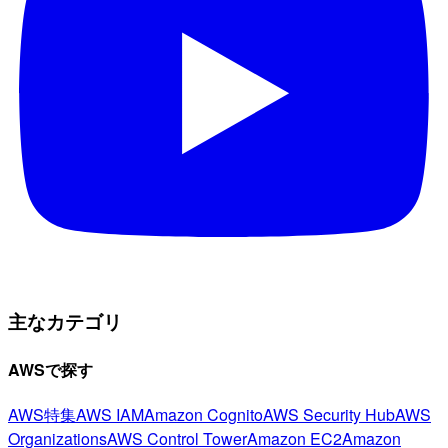
主なカテゴリ
AWSで探す
AWS特集
AWS IAM
Amazon Cognito
AWS Security Hub
AWS
Organizations
AWS Control Tower
Amazon EC2
Amazon