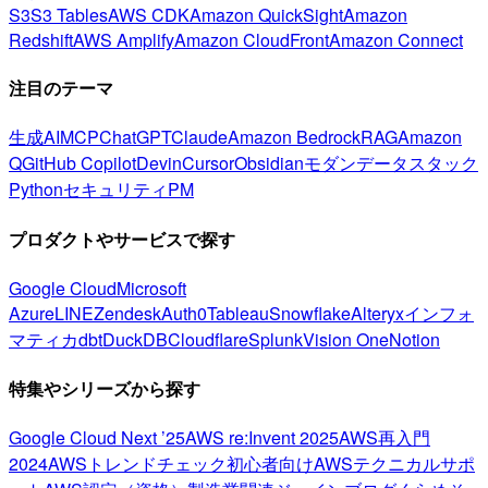
S3
S3 Tables
AWS CDK
Amazon QuickSight
Amazon
Redshift
AWS Amplify
Amazon CloudFront
Amazon Connect
注目のテーマ
生成AI
MCP
ChatGPT
Claude
Amazon Bedrock
RAG
Amazon
Q
GitHub Copilot
Devin
Cursor
Obsidian
モダンデータスタック
Python
セキュリティ
PM
プロダクトやサービスで探す
Google Cloud
Microsoft
Azure
LINE
Zendesk
Auth0
Tableau
Snowflake
Alteryx
インフォ
マティカ
dbt
DuckDB
Cloudflare
Splunk
Vision One
Notion
特集やシリーズから探す
Google Cloud Next ’25
AWS re:Invent 2025
AWS再入門
2024
AWSトレンドチェック
初心者向け
AWSテクニカルサポ