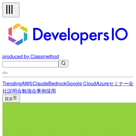
produced by Classmethod
Trending
AWS
Claude
Bedrock
Google Cloud
Azure
セミナー
会
社説明会
勉強会
事例
採用
目次