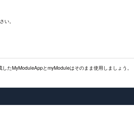
ださい。
yModuleAppとmyModuleはそのまま使用しましょう。