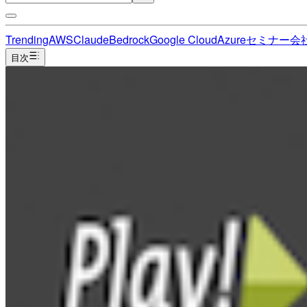
Trending
AWS
Claude
Bedrock
Google Cloud
Azure
セミナー
会
目次