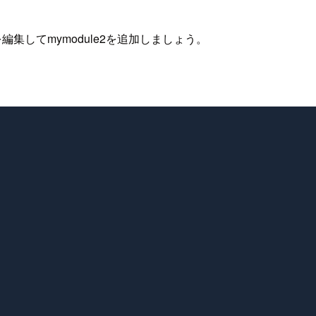
.ymlを編集してmymodule2を追加しましょう。
。