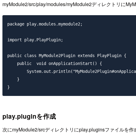
myModule2/src/play/modules/myModule2ディレクトリに
package play.modules.mymodule2;

import play.PlayPlugin;

public class MyModule2Plugin extends PlayPlugin {

    public  void onApplicationStart() {

        System.out.println("MyModule2Plugin#onApplica
    }

play.pluginを作成
次にmyModule2/srcディレクトリにplay.pluginsフ