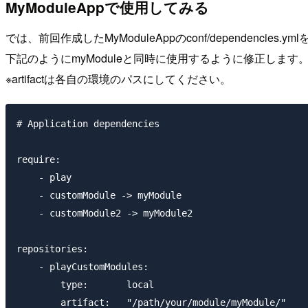
MyModuleAppで使用してみる
では、前回作成したMyModuleAppのconf/dependencies
下記のようにmyModuleと同時に使用するように修正します
※artifactは各自の環境のパスにしてください。
# Application dependencies

require:

    - play

    - customModule -> myModule

    - customModule2 -> myModule2

repositories:

    - playCustomModules:

        type:       local

        artifact:   "/path/your/module/myModule/"
