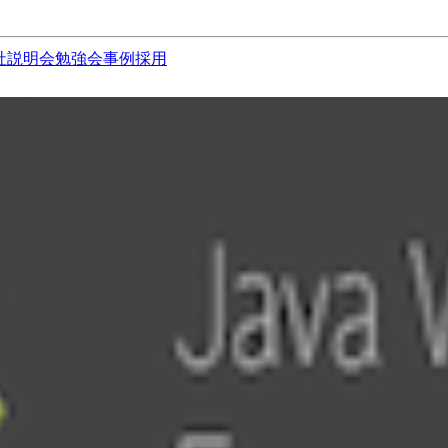
社説明会
勉強会
事例
採用